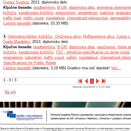
Gregor Svetina
, 2013, diplomsko delo
Ključne besede:
gradbeništvo
,
B-GR
,
diplomska dela
,
prometna obremenit
križišče
,
kanalizirano križišče
,
prepustnost
,
preglednost
,
traktrisa
,
graduati
traffic load
,
traffic count
,
roundabout
,
channelized intersection
,
permeability
Celotno besedilo
(datoteka, 10,33 MB)
3.
Optimalna rešitev križišča - Orožnova ulica, Hofbauerjeva ulica, Cesta v
Špela Marđetko
, 2013, diplomsko delo
Ključne besede:
gradbeništvo
,
B-GR
,
diplomska dela
,
nasičenost
,
štetje 
križišče
,
kanalizirano križišče
,
TSC - tehnična specifikacija za javne ceste
engineering
,
saturation
,
traffic count
,
safety
,
roundabout
,
channelized inters
Specifications for Public Roads
Celotno besedilo
(datoteka, 3,19 MB) Gradivo ima več datotek!
Več...
1 - 3 / 3
1
Iskanje izvedeno v 0.03 sek.
Na vrh
Operacijo delno financira Evropska unija iz Evropskega sklada za regionalni razvoj ter Ministrstvo za izobraževanje, znanost in špor