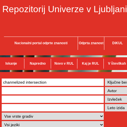
Repozitorij Univerze v Ljubljani
Nacionalni portal odprte znanosti
Odprta znanost
DiKUL
Iskanje
Napredno
Novo v RUL
Kaj je RUL
V številkah