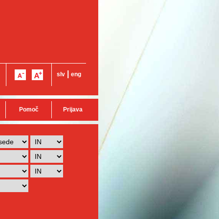
|
slv
eng
Pomoč
Prijava