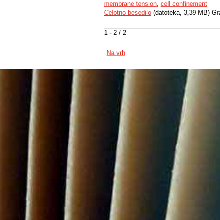
membrane tension
,
cell confinement
Celotno besedilo
(datoteka, 3,39 MB) Gr
1 - 2 / 2
Na vrh