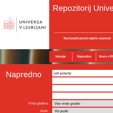
Repozitorij Unive
Nacionalni portal odprte znanosti
Iskanje
Napredno
Novo v R
Napredno
Vrsta gradiva:
Jezik: