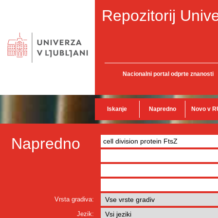
Repozitorij Unive
Nacionalni portal odprte znanosti
Iskanje
Napredno
Novo v R
Napredno
Vrsta gradiva:
Jezik: