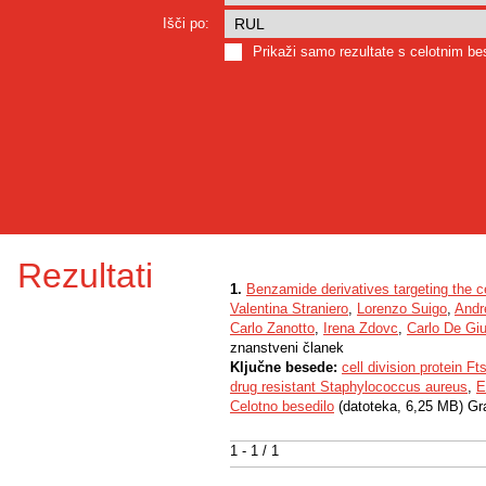
Išči po:
Prikaži samo rezultate s celotnim b
Rezultati
1.
Benzamide derivatives targeting the ce
Valentina Straniero
,
Lorenzo Suigo
,
Andr
Carlo Zanotto
,
Irena Zdovc
,
Carlo De Gi
znanstveni članek
Ključne besede:
cell division protein Ft
drug resistant Staphylococcus aureus
,
E
Celotno besedilo
(datoteka, 6,25 MB) Gr
1 - 1 / 1