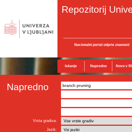
Repozitorij Unive
Nacionalni portal odprte znanosti
Iskanje
Napredno
Novo v R
Napredno
Vrsta gradiva:
Jezik: