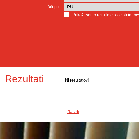
Išči po:
Prikaži samo rezultate s celotnim b
Rezultati
Ni rezultatov!
Na vrh