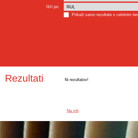
Išči po:
Prikaži samo rezultate s celotnim b
Rezultati
Ni rezultatov!
Na vrh