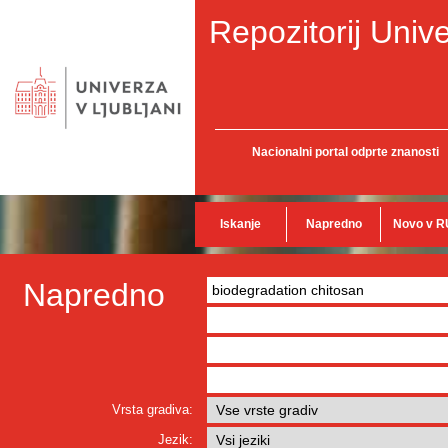
Repozitorij Unive
Nacionalni portal odprte znanosti
Iskanje
Napredno
Novo v R
Napredno
Vrsta gradiva:
Jezik: