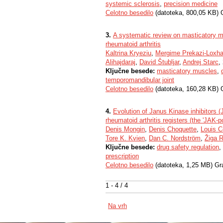
systemic sclerosis
,
precision medicine
Celotno besedilo
(datoteka, 800,05 KB) 
3.
A systematic review on masticatory mu
rheumatoid arthritis
Kaltrina Kryeziu
,
Mergime Prekazi-Loxh
Alihajdaraj
,
David Štubljar
,
Andrej Starc
,
Ključne besede:
masticatory muscles
,
temporomandibular joint
Celotno besedilo
(datoteka, 160,28 KB) 
4.
Evolution of Janus Kinase inhibitors (J
rheumatoid arthritis registers (the 'JAK-p
Denis Mongin
,
Denis Choquette
,
Louis C
Tore K. Kvien
,
Dan C. Nordström
,
Žiga R
Ključne besede:
drug safety regulation
,
prescription
Celotno besedilo
(datoteka, 1,25 MB) Gr
1 - 4 / 4
Na vrh