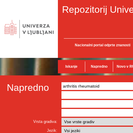
Repozitorij Unive
Nacionalni portal odprte znanosti
Iskanje
Napredno
Novo v R
Napredno
Vrsta gradiva:
Jezik: