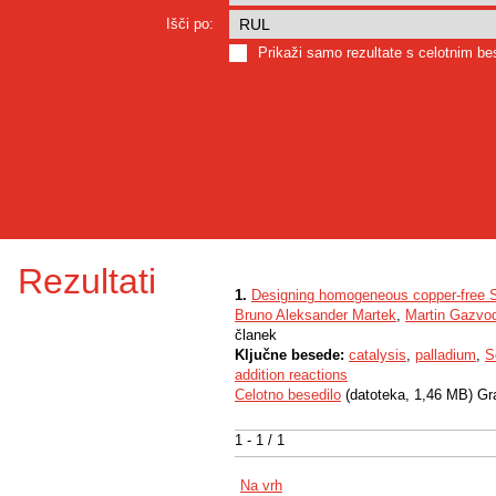
Išči po:
Prikaži samo rezultate s celotnim b
Rezultati
1.
Designing homogeneous copper-free So
Bruno Aleksander Martek
,
Martin Gazvo
članek
Ključne besede:
catalysis
,
palladium
,
S
addition reactions
Celotno besedilo
(datoteka, 1,46 MB) Gr
1 - 1 / 1
Na vrh