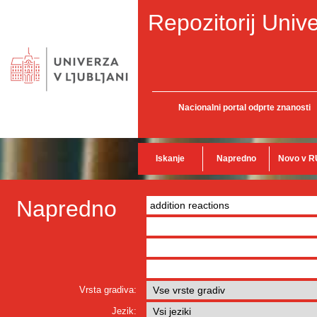
Repozitorij Unive
Nacionalni portal odprte znanosti
Iskanje
Napredno
Novo v R
Napredno
Vrsta gradiva:
Jezik: