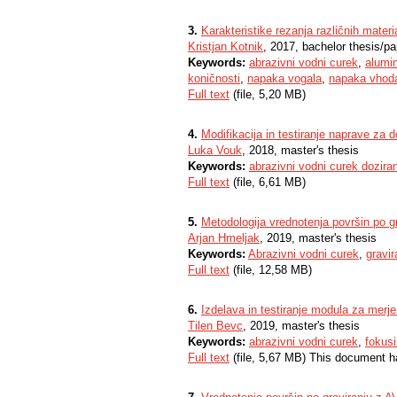
3.
Karakteristike rezanja različnih mat
Kristjan Kotnik
, 2017, bachelor thesis/pa
Keywords:
abrazivni vodni curek
,
alumin
koničnosti
,
napaka vogala
,
napaka vhod
Full text
(file, 5,20 MB)
4.
Modifikacija in testiranje naprave za d
Luka Vouk
, 2018, master's thesis
Keywords:
abrazivni vodni curek doziran
Full text
(file, 6,61 MB)
5.
Metodologija vrednotenja površin po g
Arjan Hmeljak
, 2019, master's thesis
Keywords:
Abrazivni vodni curek
,
gravir
Full text
(file, 12,58 MB)
6.
Izdelava in testiranje modula za merj
Tilen Bevc
, 2019, master's thesis
Keywords:
abrazivni vodni curek
,
fokus
Full text
(file, 5,67 MB) This document h