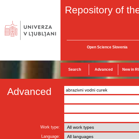
Repository of the
Open Science Slovenia
Search
Advanced
New in R
Advanced
Work type:
Language: