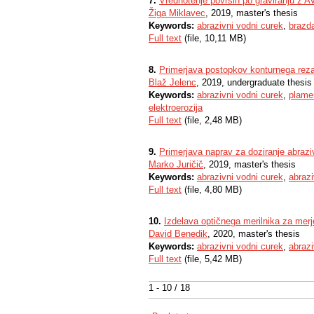
7.
Vrednotenje površin po graviranju z 
Žiga Miklavec
, 2019, master's thesis
Keywords:
abrazivni vodni curek
,
brazd
Full text
(file, 10,11 MB)
8.
Primerjava postopkov konturnega rez
Blaž Jelenc
, 2019, undergraduate thesis
Keywords:
abrazivni vodni curek
,
plame
elektroerozija
Full text
(file, 2,48 MB)
9.
Primerjava naprav za doziranje abrazi
Marko Juričič
, 2019, master's thesis
Keywords:
abrazivni vodni curek
,
abrazi
Full text
(file, 4,80 MB)
10.
Izdelava optičnega merilnika za mer
David Benedik
, 2020, master's thesis
Keywords:
abrazivni vodni curek
,
abrazi
Full text
(file, 5,42 MB)
1 - 10 / 18