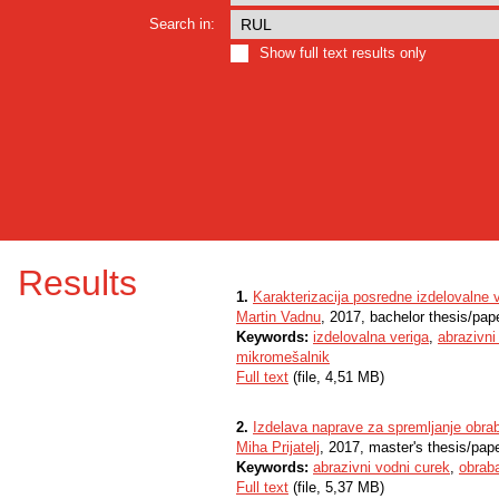
Search in:
Show full text results only
Results
1.
Karakterizacija posredne izdelovalne 
Martin Vadnu
, 2017, bachelor thesis/pap
Keywords:
izdelovalna veriga
,
abrazivni
mikromešalnik
Full text
(file, 4,51 MB)
2.
Izdelava naprave za spremljanje obra
Miha Prijatelj
, 2017, master's thesis/pap
Keywords:
abrazivni vodni curek
,
obrab
Full text
(file, 5,37 MB)