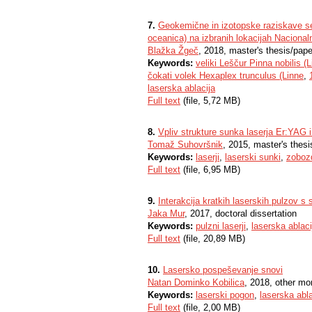
7.
Geokemične in izotopske raziskave sed
oceanica) na izbranih lokacijah Nacional
Blažka Žgeč
, 2018, master's thesis/pape
Keywords:
veliki Leščur Pinna nobilis (
čokati volek Hexaplex trunculus (Linne
,
laserska ablacija
Full text
(file, 5,72 MB)
8.
Vpliv strukture sunka laserja Er:YAG 
Tomaž Suhovršnik
, 2015, master's thesi
Keywords:
laserji
,
laserski sunki
,
zoboz
Full text
(file, 6,95 MB)
9.
Interakcija kratkih laserskih pulzov s
Jaka Mur
, 2017, doctoral dissertation
Keywords:
pulzni laserji
,
laserska ablaci
Full text
(file, 20,89 MB)
10.
Lasersko pospeševanje snovi
Natan Dominko Kobilica
, 2018, other m
Keywords:
laserski pogon
,
laserska abla
Full text
(file, 2,00 MB)