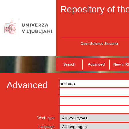
Repository of the
Open Science Slovenia
Search
Advanced
New in R
Advanced
Work type:
Language: