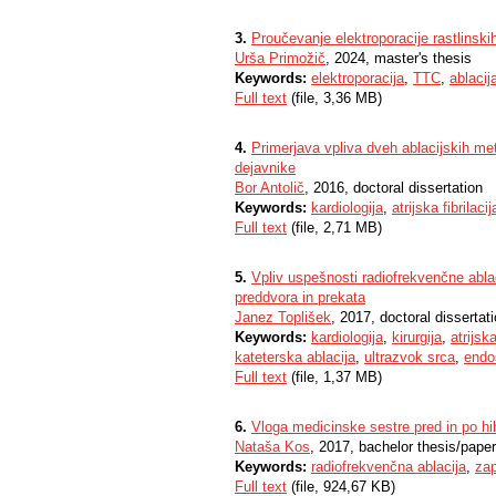
3.
Proučevanje elektroporacije rastlinskih 
Urša Primožič
, 2024, master's thesis
Keywords:
elektroporacija
,
TTC
,
ablacij
Full text
(file, 3,36 MB)
4.
Primerjava vpliva dveh ablacijskih met
dejavnike
Bor Antolič
, 2016, doctoral dissertation
Keywords:
kardiologija
,
atrijska fibrilacij
Full text
(file, 2,71 MB)
5.
Vpliv uspešnosti radiofrekvenčne ablaci
preddvora in prekata
Janez Toplišek
, 2017, doctoral dissertat
Keywords:
kardiologija
,
kirurgija
,
atrijska
kateterska ablacija
,
ultrazvok srca
,
endo
Full text
(file, 1,37 MB)
6.
Vloga medicinske sestre pred in po hibr
Nataša Kos
, 2017, bachelor thesis/paper
Keywords:
radiofrekvenčna ablacija
,
zap
Full text
(file, 924,67 KB)