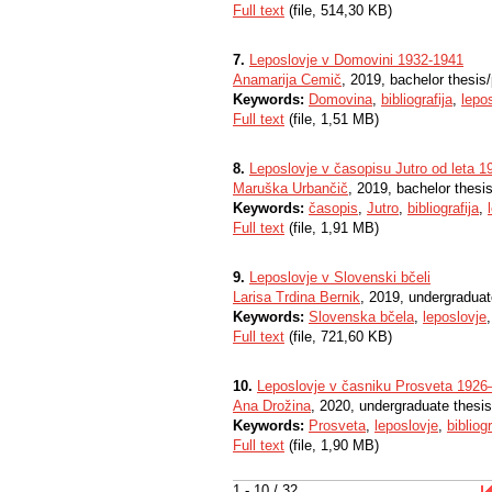
Full text
(file, 514,30 KB)
7.
Leposlovje v Domovini 1932-1941
Anamarija Cemič
, 2019, bachelor thesis
Keywords:
Domovina
,
bibliografija
,
lepo
Full text
(file, 1,51 MB)
8.
Leposlovje v časopisu Jutro od leta 1
Maruška Urbančič
, 2019, bachelor thesi
Keywords:
časopis
,
Jutro
,
bibliografija
,
Full text
(file, 1,91 MB)
9.
Leposlovje v Slovenski bčeli
Larisa Trdina Bernik
, 2019, undergraduat
Keywords:
Slovenska bčela
,
leposlovje
Full text
(file, 721,60 KB)
10.
Leposlovje v časniku Prosveta 1926
Ana Drožina
, 2020, undergraduate thesis
Keywords:
Prosveta
,
leposlovje
,
bibliogr
Full text
(file, 1,90 MB)
1 - 10 / 32