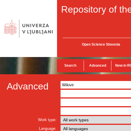
Repository of the
Open Science Slovenia
Search
Advanced
New in R
Advanced
Work type:
Language: