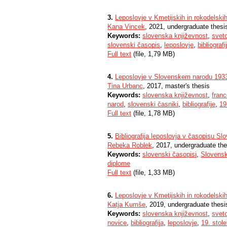
3.
Leposlovje v Kmetijskih in rokodelsk
Kana Vincek
, 2021, undergraduate thesi
Keywords:
slovenska književnost
,
svet
slovenski časopis
,
leposlovje
,
bibliografi
Full text
(file, 1,79 MB)
4.
Leposlovje v Slovenskem narodu 193
Tina Urbanc
, 2017, master's thesis
Keywords:
slovenska književnost
,
fran
narod
,
slovenski časniki
,
bibliografije
,
19
Full text
(file, 1,78 MB)
5.
Bibliografija leposlovja v časopisu S
Rebeka Roblek
, 2017, undergraduate the
Keywords:
slovenski časopisi
,
Slovens
diplome
Full text
(file, 1,33 MB)
6.
Leposlovje v Kmetijskih in rokodelski
Katja Kumše
, 2019, undergraduate thesi
Keywords:
slovenska književnost
,
svet
novice
,
bibliografija
,
leposlovje
,
19. stole