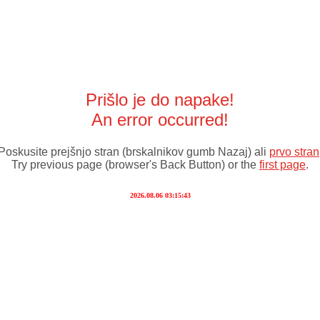
Prišlo je do napake!
An error occurred!
Poskusite prejšnjo stran (brskalnikov gumb Nazaj) ali
prvo stran
Try previous page (browser's Back Button) or the
first page
.
2026.08.06 03:15:43