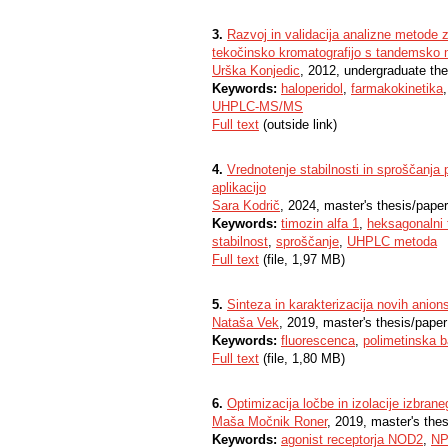
3.
Razvoj in validacija analizne metode z
tekočinsko kromatografijo s tandemsko 
Urška Konjedic
, 2012, undergraduate the
Keywords:
haloperidol
,
farmakokinetika
UHPLC-MS/MS
Full text
(outside link)
4.
Vrednotenje stabilnosti in sproščanja 
aplikacijo
Sara Kodrič
, 2024, master's thesis/paper
Keywords:
timozin alfa 1
,
heksagonalni t
stabilnost
,
sproščanje
,
UHPLC metoda
Full text
(file, 1,97 MB)
5.
Sinteza in karakterizacija novih anions
Nataša Vek
, 2019, master's thesis/paper
Keywords:
fluorescenca
,
polimetinska b
Full text
(file, 1,80 MB)
6.
Optimizacija ločbe in izolacije izbran
Maša Močnik Roner
, 2019, master's the
Keywords:
agonist receptorja NOD2
,
NP