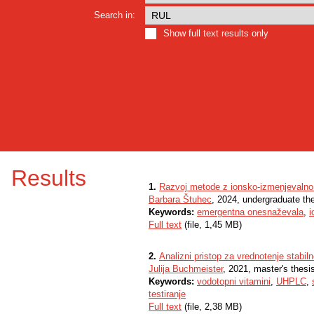
Search in:
Show full text results only
Results
1.
Razvoj metode z ionsko-izmenjevalno 
Barbara Štuhec
, 2024, undergraduate th
Keywords:
emergentna onesnaževala
,
i
Full text
(file, 1,45 MB)
2.
Analizni pristop za vrednotenje stabiln
Julija Buchmeister
, 2021, master's thesi
Keywords:
vodotopni vitamini
,
UHPLC
,
testiranje
Full text
(file, 2,38 MB)