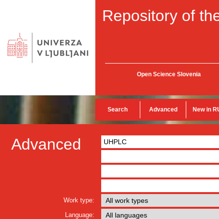
Repository of the
Open Science Slovenia
Search
Advanced
New in R
Advanced
Work type:
Language: