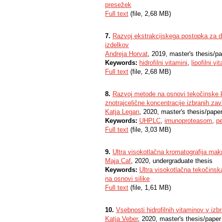
presežek
Full text
(file, 2,68 MB)
7.
Razvoj ekstrakcijskega postopka za dolo
izdelkov
Andreja Horvat
, 2019, master's thesis/p
Keywords:
hidrofilni vitamini
,
lipofilni vi
Full text
(file, 2,68 MB)
8.
Razvoj metode na osnovi tekočinske kro
znotrajcelične koncentracije izbranih za
Katja Legan
, 2020, master's thesis/pape
Keywords:
UHPLC
,
imunoproteasom
,
pe
Full text
(file, 3,03 MB)
9.
Ultra visokotlačna kromatografija ma
Maja Caf
, 2020, undergraduate thesis
Keywords:
Ultra visokotlačna tekočinsk
na osnovi silike
Full text
(file, 1,61 MB)
10.
Vsebnosti hidrofilnih vitaminov v izbra
Katja Veber
, 2020, master's thesis/paper