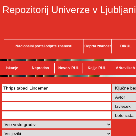
Repozitorij Univerze v Ljubljani
Nacionalni portal odprte znanosti
Odprta znanost
DiKUL
Iskanje
Napredno
Novo v RUL
Kaj je RUL
V številkah