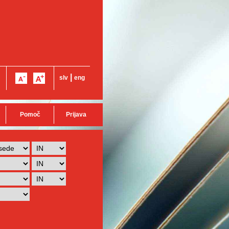
|
slv
eng
Pomoč
Prijava