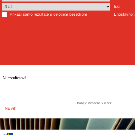
Išči
Prikaži samo rezultate s celotnim besedilom
Enostavno i
Ni rezultatov!
Iskanje izvedeno v 0 sek.
Na vrh