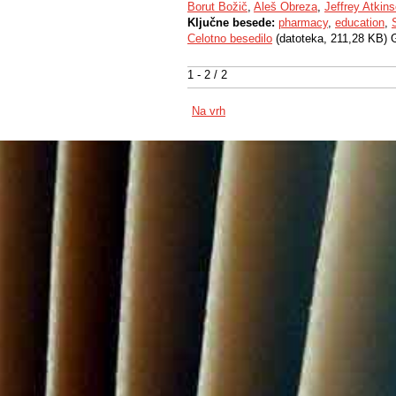
Borut Božič
,
Aleš Obreza
,
Jeffrey Atkin
Ključne besede:
pharmacy
,
education
,
Celotno besedilo
(datoteka, 211,28 KB) 
1 - 2 / 2
Na vrh