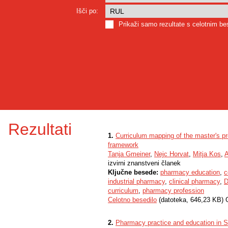
Išči po:
Prikaži samo rezultate s celotnim b
Rezultati
1.
Curriculum mapping of the master's 
framework
Tanja Gmeiner
,
Nejc Horvat
,
Mitja Kos
,
A
izvirni znanstveni članek
Ključne besede:
pharmacy education
,
c
industrial pharmacy
,
clinical pharmacy
,
D
curriculum
,
pharmacy profession
Celotno besedilo
(datoteka, 646,23 KB) 
2.
Pharmacy practice and education in S