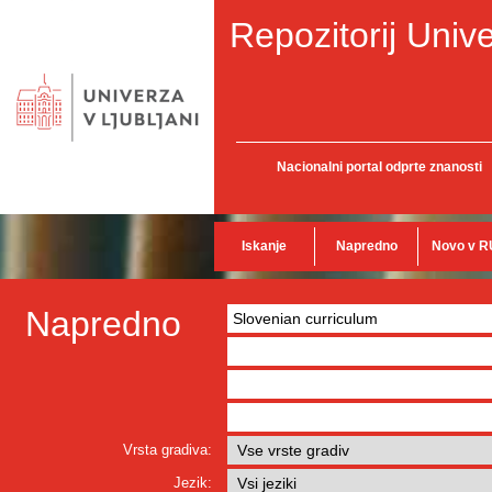
Repozitorij Unive
Nacionalni portal odprte znanosti
Iskanje
Napredno
Novo v R
Napredno
Vrsta gradiva:
Jezik: