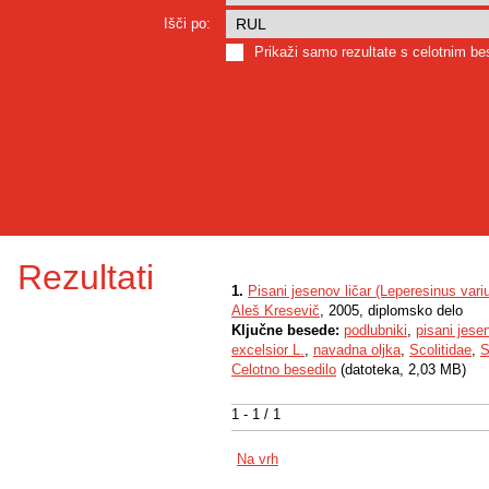
Išči po:
Prikaži samo rezultate s celotnim b
Rezultati
1.
Pisani jesenov ličar (Leperesinus vari
Aleš Kresevič
, 2005, diplomsko delo
Ključne besede:
podlubniki
,
pisani jesen
excelsior L.
,
navadna oljka
,
Scolitidae
,
S
Celotno besedilo
(datoteka, 2,03 MB)
1 - 1 / 1
Na vrh