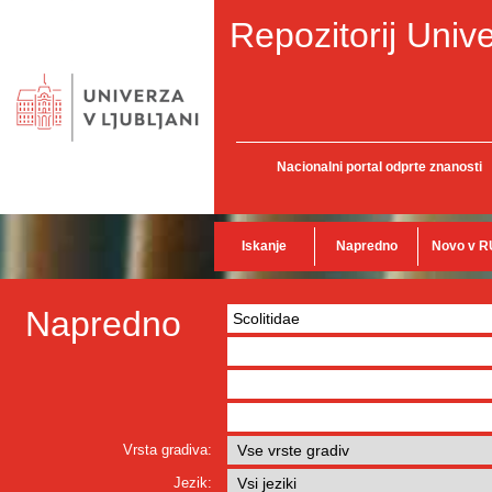
Repozitorij Unive
Nacionalni portal odprte znanosti
Iskanje
Napredno
Novo v R
Napredno
Vrsta gradiva:
Jezik: