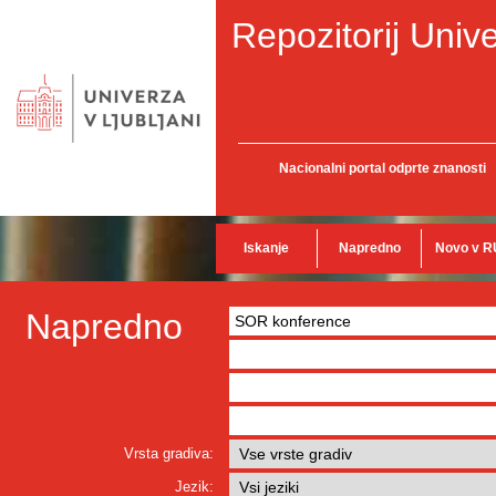
Repozitorij Unive
Nacionalni portal odprte znanosti
Iskanje
Napredno
Novo v R
Napredno
Vrsta gradiva:
Jezik: