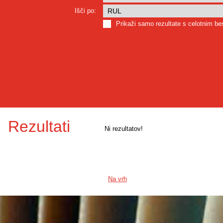
Išči po:
Prikaži samo rezultate s celotnim b
Rezultati
Ni rezultatov!
Na vrh