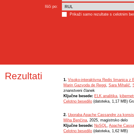
Išči po:
Prikaži samo rezultate s celotnim b
Rezultati
1.
Visoko-interaktivna Redis limanica z 
Marin Gazvoda de Reggi
,
Sara Mihalič
,
znanstveni članek
Ključne besede:
ELK analitika
,
kibernet
Celotno besedilo
(datoteka, 1,17 MB) Gr
2.
Uporaba Apache Cassandre za konsist
Miha Benčina
, 2025, magistrsko delo
Ključne besede:
NoSQL
,
Apache Cassa
Celotno besedilo
(datoteka, 1,62 MB)