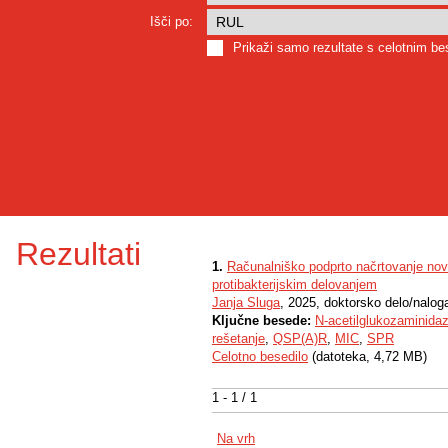
Išči po:
Prikaži samo rezultate s celotnim b
Rezultati
1.
Računalniško podprto načrtovanje nov
protibakterijskim delovanjem
Janja Sluga
, 2025, doktorsko delo/nalog
Ključne besede:
N-acetilglukozaminida
rešetanje
,
QSP(A)R
,
MIC
,
SPR
Celotno besedilo
(datoteka, 4,72 MB)
1 - 1 / 1
Na vrh