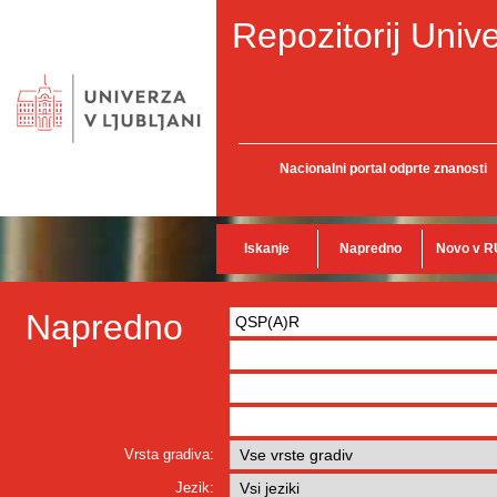
Repozitorij Unive
Nacionalni portal odprte znanosti
Iskanje
Napredno
Novo v R
Napredno
Vrsta gradiva:
Jezik: