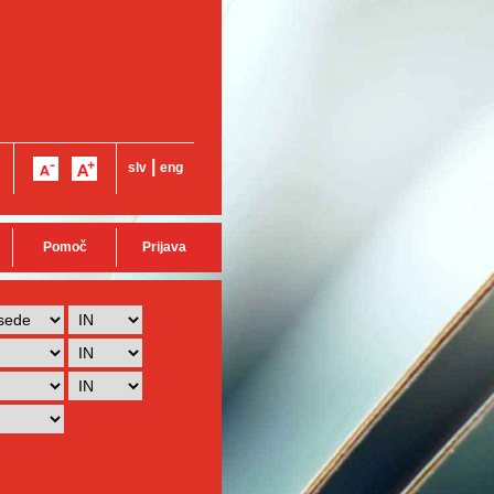
|
slv
eng
Pomoč
Prijava