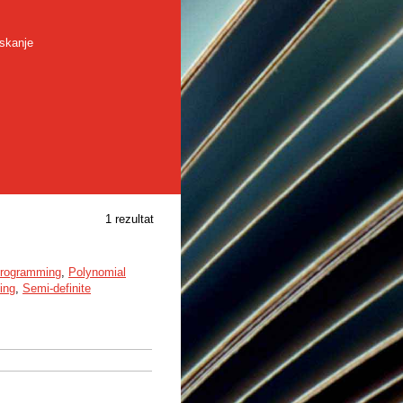
skanje
1 rezultat
 programming
,
Polynomial
ing
,
Semi-definite