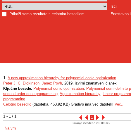
Išči
Prikaži samo rezultate s celotnim besedilom
Enostavno i
1.
A new approximation hierarchy for polynomial conic optimization
Peter J. C. Dickinson
,
Janez Povh
, 2019, izvirni znanstveni članek
Ključne besede:
Polynomial conic optimization
,
Polynomial semi-definite
second-order cone programming
,
Approximation hierarchy
,
Linear programm
programming
Celotno besedilo
(datoteka, 463,92 KB) Gradivo ima več datotek!
Več...
1 - 1 / 1
1
Iskanje izvedeno v 0.09 sek.
Na vrh