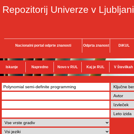
Repozitorij Univerze v Ljubljani
Nacionalni portal odprte znanosti
Odprta znanost
DiKUL
Iskanje
Napredno
Novo v RUL
Kaj je RUL
V številkah