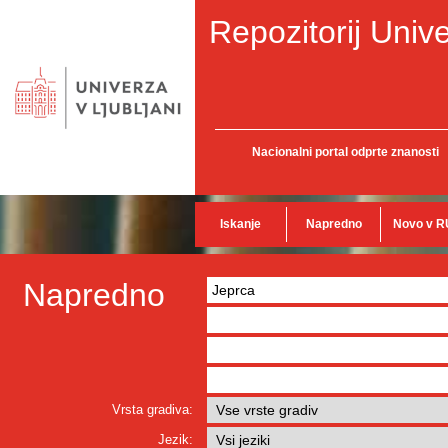
Repozitorij Unive
Nacionalni portal odprte znanosti
Iskanje
Napredno
Novo v R
Napredno
Vrsta gradiva:
Jezik: