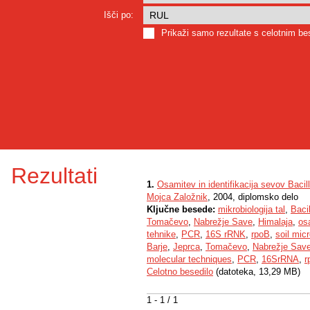
Išči po:
Prikaži samo rezultate s celotnim b
Rezultati
1.
Osamitev in identifikacija sevov Bacill
Mojca Založnik
, 2004, diplomsko delo
Ključne besede:
mikrobiologija tal
,
Bacil
Tomačevo
,
Nabrežje Save
,
Himalaja
,
os
tehnike
,
PCR
,
16S rRNK
,
rpoB
,
soil mic
Barje
,
Jeprca
,
Tomačevo
,
Nabrežje Sav
molecular techniques
,
PCR
,
16SrRNA
,
r
Celotno besedilo
(datoteka, 13,29 MB)
1 - 1 / 1