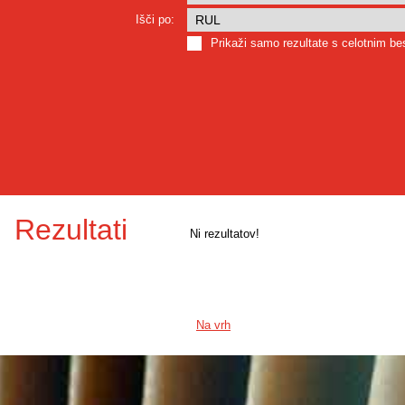
Išči po:
Prikaži samo rezultate s celotnim b
Rezultati
Ni rezultatov!
Na vrh