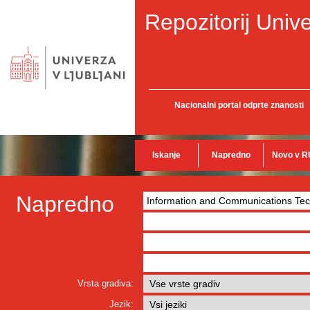
Repozitorij Unive
Nacionalni portal odprte znanosti
Iskanje
Napredno
Novo v R
Napredno
Vrsta gradiva:
Jezik: