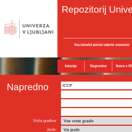
Repozitorij Unive
Nacionalni portal odprte znanosti
Iskanje
Napredno
Novo v R
Napredno
Vrsta gradiva:
Jezik: