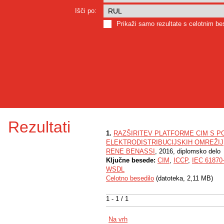
Išči po:
Prikaži samo rezultate s celotnim b
Rezultati
1.
RAZŠIRITEV PLATFORME CIM S P
ELEKTRODISTRIBUCIJSKIH OMREŽIJ
RENE BENASSI
, 2016, diplomsko delo
Ključne besede:
CIM
,
ICCP
,
IEC 61870
WSDL
Celotno besedilo
(datoteka, 2,11 MB)
1 - 1 / 1
Na vrh