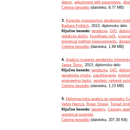
datum
,
adjustment with parameters
,
dis
Celotno besedilo
(datoteka, 8,77 MB)
3.
Kontrola vzpostavitve geodetske mrež
Barbara Fröhlich
, 2013, diplomsko delo
Ključne besede:
geodezija
,
GIG
,
diplom
redukcija dolžin
,
koordinate točk
,
izravn
terestical method measurements
,
distan
Celotno besedilo
(datoteka, 1,99 MB)
4.
Analiza izvajanja geodetsko inženirski
Janez Šimic
, 2013, diplomsko delo
Ključne besede:
geodezija
,
GIG
,
diplom
geodetske mreže
,
zakoličevanje
,
kontrol
engineering tasks
,
geodetic network est
Celotno besedilo
(datoteka, 1,23 MB)
5.
Deformacijska analiza po postopku C
Veton Hamza
,
Bojan Stopar
,
Tomaž Amb
Ključne besede:
geodesy
,
Caspary app
numerical example
Celotno besedilo
(datoteka, 207,30 KB)