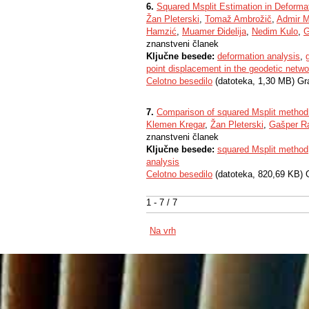
6.
Squared Msplit Estimation in Deform
Žan Pleterski
,
Tomaž Ambrožič
,
Admir M
Hamzić
,
Muamer Đidelija
,
Nedim Kulo
,
G
znanstveni članek
Ključne besede:
deformation analysis
,
point displacement in the geodetic netwo
Celotno besedilo
(datoteka, 1,30 MB) Gr
7.
Comparison of squared Msplit method 
Klemen Kregar
,
Žan Pleterski
,
Gašper R
znanstveni članek
Ključne besede:
squared Msplit method
analysis
Celotno besedilo
(datoteka, 820,69 KB) 
1 - 7 / 7
Na vrh