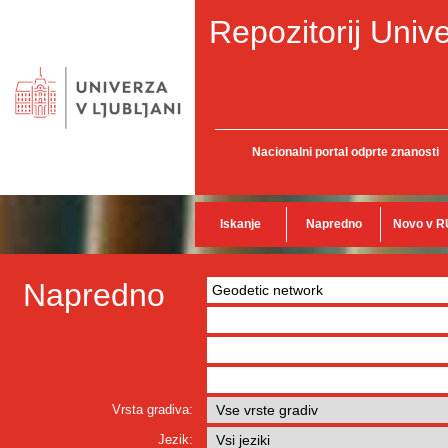
Repozitorij Unive
Nacionalni portal odprte znanosti
Iskanje
Napredno
Novo v R
Napredno
Vrsta gradiva:
Jezik: