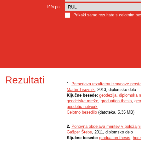
Išči po:
Prikaži samo rezultate s celotnim b
Rezultati
1.
Primerjava rezultatov izravnave prost
Martin Tisovnik
, 2013, diplomsko delo
Ključne besede:
geodezija
,
diplomska n
geodetske mreže
,
graduation thesis
,
geo
geodetic network
Celotno besedilo
(datoteka, 5,35 MB)
2.
Ponovna obdelava meritev v položajn
Gašper Štebe
, 2011, diplomsko delo
Ključne besede:
graduation thesis
,
hori