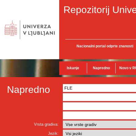
Repozitorij Unive
Nacionalni portal odprte znanosti
Iskanje
Napredno
Novo v R
Napredno
Vrsta gradiva:
Jezik: