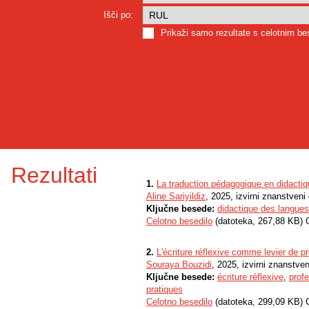
Išči po:
Prikaži samo rezultate s celotnim b
Rezultati
1.
La traduction pédagogique en didactiq
Aline Sariyildiz
, 2025, izvirni znanstveni
Ključne besede:
didactique des langues
Celotno besedilo
(datoteka, 267,88 KB) 
2.
L'écriture réflexive comme levier de p
Souraya Bouzidi
, 2025, izvirni znanstve
Ključne besede:
écriture réflexive
,
prof
pratiques
Celotno besedilo
(datoteka, 299,09 KB) 