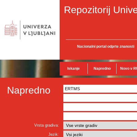
Repozitorij Unive
Nacionalni portal odprte znanosti
Iskanje
Napredno
Novo v R
Napredno
Vrsta gradiva:
Jezik: