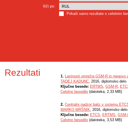
Išči po:
Prikaži samo rezultate s celotnim b
Rezultati
1.
Lastnosti omrežja GSM-R in njegovo u
TADEJ KADUNC
, 2016, diplomsko delo
Ključne besede:
ERTMS
,
GSM-R
,
ETC
Celotno besedilo
(datoteka, 2,33 MB)
2.
Centralni nadzor baliz v sistemu ETC
MARKO MRŠNIK
, 2016, diplomsko delo
Ključne besede:
ETCS
,
ERTMS
,
GSM-
Celotno besedilo
(datoteka, 3,53 MB)