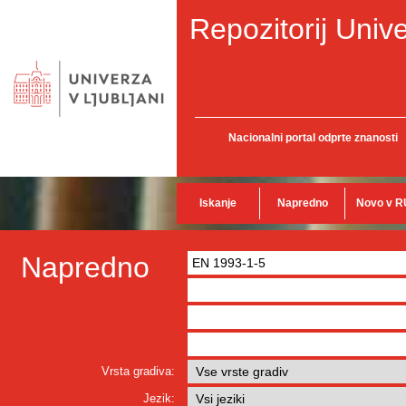
Repozitorij Unive
Nacionalni portal odprte znanosti
Iskanje
Napredno
Novo v R
Napredno
Vrsta gradiva:
Jezik: