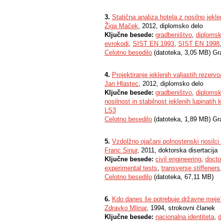
3.
Statična analiza hotela z nosilno jekl
Žiga Maček
, 2012, diplomsko delo
Ključne besede:
gradbeništvo
,
diplomsk
evrokodi
,
SIST EN 1993
,
SIST EN 1998
Celotno besedilo
(datoteka, 3,05 MB) Gr
4.
Projektiranje jeklenih valjastih rezervo
Jan Hlastec
, 2012, diplomsko delo
Ključne besede:
gradbeništvo
,
diplomsk
nosilnost in stabilnost jeklenih lupinatih 
LS3
Celotno besedilo
(datoteka, 1,89 MB) Gr
5.
Vzdolžno ojačani polnostenski nosilci p
Franc Sinur
, 2011, doktorska disertacija
Ključne besede:
civil engineering
,
docto
experimental tests
,
transverse stiffeners
Celotno besedilo
(datoteka, 67,11 MB)
6.
Kdo danes še potrebuje državne meje
Zdravko Mlinar
, 1994, strokovni članek
Ključne besede:
nacionalna identiteta
,