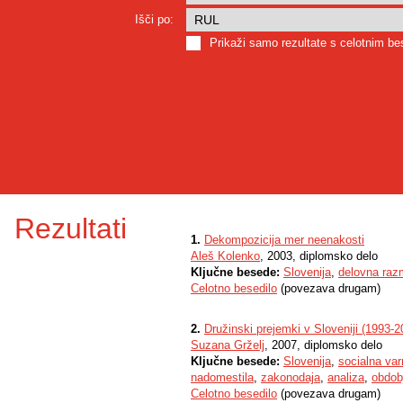
Išči po:
Prikaži samo rezultate s celotnim b
Rezultati
1.
Dekompozicija mer neenakosti
Aleš Kolenko
, 2003, diplomsko delo
Ključne besede:
Slovenija
,
delovna raz
Celotno besedilo
(povezava drugam)
2.
Družinski prejemki v Sloveniji (1993-2
Suzana Grželj
, 2007, diplomsko delo
Ključne besede:
Slovenija
,
socialna var
nadomestila
,
zakonodaja
,
analiza
,
obdob
Celotno besedilo
(povezava drugam)