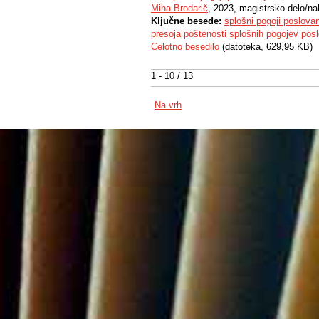
Miha Brodarič
, 2023, magistrsko delo/na
Ključne besede:
splošni pogoji poslova
presoja poštenosti splošnih pogojev pos
Celotno besedilo
(datoteka, 629,95 KB)
1 - 10 / 13
Na vrh