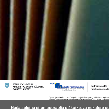
Operacijo delno financira Evropska unija iz Evropskega sklada za regional
krepitve regionalnih razvojnih potencialov za obdobje 2007-2013, razvojne
Naša spletna stran uporablja piškotke, za nekatere po