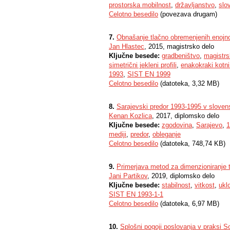
prostorska mobilnost
,
državljanstvo
,
slo
Celotno besedilo
(povezava drugam)
7.
Obnašanje tlačno obremenjenih enojno 
Jan Hlastec
, 2015, magistrsko delo
Ključne besede:
gradbeništvo
,
magistrs
simetrični jekleni profili
,
enakokraki kotni 
1993
,
SIST EN 1999
Celotno besedilo
(datoteka, 3,32 MB)
8.
Sarajevski predor 1993-1995 v sloven
Kenan Kozlica
, 2017, diplomsko delo
Ključne besede:
zgodovina
,
Sarajevo
,
1
mediji
,
predor
,
obleganje
Celotno besedilo
(datoteka, 748,74 KB)
9.
Primerjava metod za dimenzioniranje 
Jani Partikov
, 2019, diplomsko delo
Ključne besede:
stabilnost
,
vitkost
,
ukl
SIST EN 1993-1-1
Celotno besedilo
(datoteka, 6,97 MB)
10.
Splošni pogoji poslovanja v praksi 