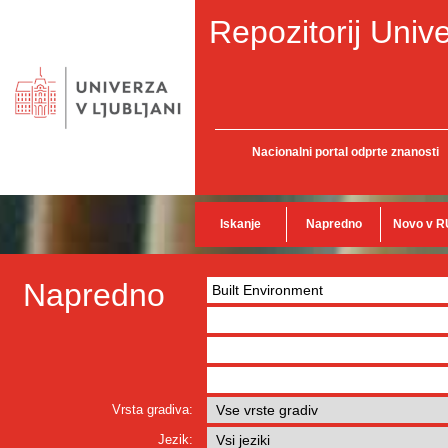
Repozitorij Unive
Nacionalni portal odprte znanosti
Iskanje
Napredno
Novo v R
Napredno
Vrsta gradiva:
Jezik: