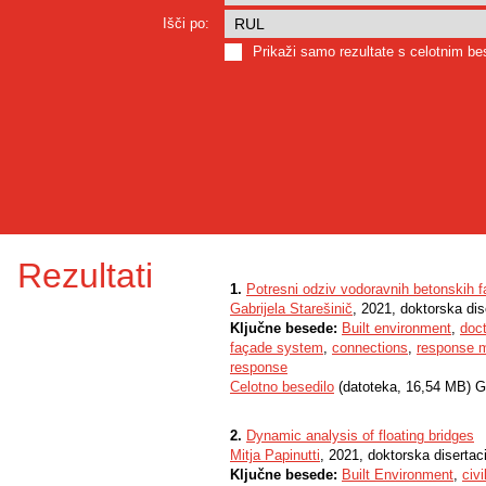
Išči po:
Prikaži samo rezultate s celotnim b
Rezultati
1.
Potresni odziv vodoravnih betonskih 
Gabrijela Starešinič
, 2021, doktorska dis
Ključne besede:
Built environment
,
doct
façade system
,
connections
,
response 
response
Celotno besedilo
(datoteka, 16,54 MB) G
2.
Dynamic analysis of floating bridges
Mitja Papinutti
, 2021, doktorska disertaci
Ključne besede:
Built Environment
,
civi