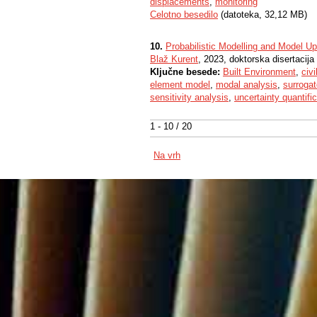
displacements
,
monitoring
Celotno besedilo
(datoteka, 32,12 MB)
10.
Probabilistic Modelling and Model Up
Blaž Kurent
, 2023, doktorska disertacija
Ključne besede:
Built Environment
,
civi
element model
,
modal analysis
,
surroga
sensitivity analysis
,
uncertainty quantifi
1 - 10 / 20
Na vrh