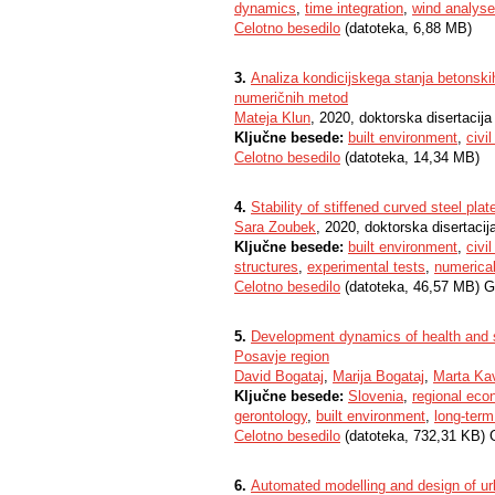
dynamics
,
time integration
,
wind analys
Celotno besedilo
(datoteka, 6,88 MB)
3.
Analiza kondicijskega stanja betonski
numeričnih metod
Mateja Klun
, 2020, doktorska disertacija
Ključne besede:
built environment
,
civi
Celotno besedilo
(datoteka, 14,34 MB)
4.
Stability of stiffened curved steel plat
Sara Zoubek
, 2020, doktorska disertacij
Ključne besede:
built environment
,
civi
structures
,
experimental tests
,
numerical
Celotno besedilo
(datoteka, 46,57 MB) G
5.
Development dynamics of health and soc
Posavje region
David Bogataj
,
Marija Bogataj
,
Marta Ka
Ključne besede:
Slovenia
,
regional ec
gerontology
,
built environment
,
long-term
Celotno besedilo
(datoteka, 732,31 KB) 
6.
Automated modelling and design of u