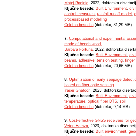
Matej Radinja
, 2022, doktorska disertaci
Ključne besede:
Built Environment
,
civi
control measures
,
rainfall-runoff model
,
processbased modelling
Celotno besedilo
(datoteka, 31,29 MB)
7.
Computational and experimental asses
made of beech wood.
Barbara Fortuna
, 2022, doktorska diserta
Ključne besede:
Built Environment
,
civi
beams
,
adhesive
,
tension testing
,
finger
Celotno besedilo
(datoteka, 20,66 MB)
8.
Optimization of early seepage detect
based on fiber optic sensing
Yaser Ghafoori
, 2023, doktorska disertac
Ključne besede:
Built Environment
,
civi
temperature
,
optical fiber DTS
,
soil
Celotno besedilo
(datoteka, 9,14 MB)
9.
Cost-effective GNSS receivers for geo
Veton Hamza
, 2023, doktorska disertaci
Ključne besede:
Built environment
,
geo