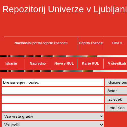
Repozitorij Univerze v Ljubljani
Nacionalni portal odprte znanosti
Odprta znanost
DiKUL
Iskanje
Napredno
Novo v RUL
Kaj je RUL
V številkah