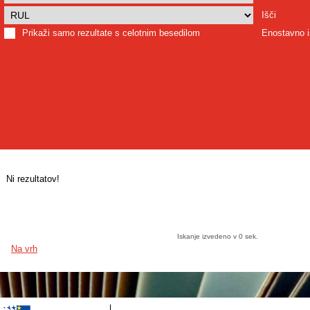
Išči
Prikaži samo rezultate s celotnim besedilom
Enostavno i
Ni rezultatov!
Iskanje izvedeno v 0 sek.
Na vrh