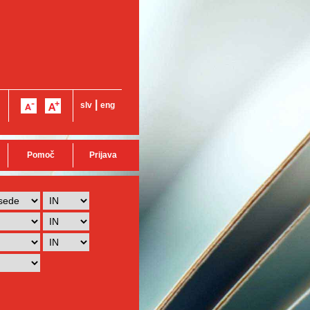
|
slv
eng
Pomoč
Prijava