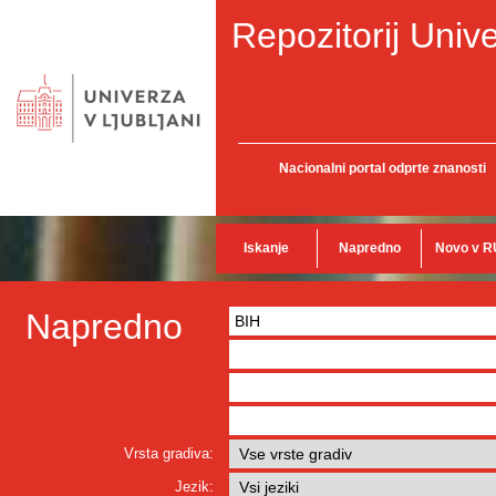
Repozitorij Unive
Nacionalni portal odprte znanosti
Iskanje
Napredno
Novo v R
Napredno
Vrsta gradiva:
Jezik: