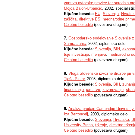
varstva avtorske pravice ter sorodnih pr
Mojca Baloh-Urbančič
, 2002, specialisti
Ključne besede:
EU
,
Slovenija
,
Hrvatsk
zaščita
,
direktive ES
,
mednarodne prime
Celotno besedilo
(povezava drugam)
7.
Gospodarsko sodelovanje Slovenije z
Samra Jahić
, 2002, diplomsko delo
Ključne besede:
Slovenija
,
BIH
,
ekonom
tuje investicije
,
menjava
,
mednarodno so
Celotno besedilo
(povezava drugam)
8.
Vloga Slovenske izvozne družbe pri vs
Tjaša Pintar
, 2003, diplomsko delo
Ključne besede:
Slovenija
,
BIH
,
zunanja
financiranje
,
jamstvo
,
zavarovanje
,
strat
Celotno besedilo
(povezava drugam)
9.
Analiza prodaje Cambridge University 
Iza Bertoncelj
, 2003, diplomsko delo
Ključne besede:
Slovenija
,
Hrvatska
,
B
University Press
,
trženje
,
direktno trženj
Celotno besedilo
(povezava drugam)