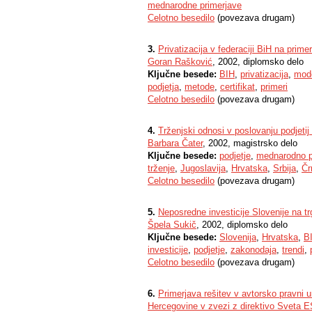
mednarodne primerjave
Celotno besedilo
(povezava drugam)
3.
Privatizacija v federaciji BiH na primer
Goran Rašković
, 2002, diplomsko delo
Ključne besede:
BIH
,
privatizacija
,
mode
podjetja
,
metode
,
certifikat
,
primeri
Celotno besedilo
(povezava drugam)
4.
Trženjski odnosi v poslovanju podjetij
Barbara Čater
, 2002, magistrsko delo
Ključne besede:
podjetje
,
mednarodno p
trženje
,
Jugoslavija
,
Hrvatska
,
Srbija
,
Čr
Celotno besedilo
(povezava drugam)
5.
Neposredne investicije Slovenije na tr
Špela Sukič
, 2002, diplomsko delo
Ključne besede:
Slovenija
,
Hrvatska
,
B
investicije
,
podjetje
,
zakonodaja
,
trendi
,
Celotno besedilo
(povezava drugam)
6.
Primerjava rešitev v avtorsko pravni u
Hercegovine v zvezi z direktivo Sveta E