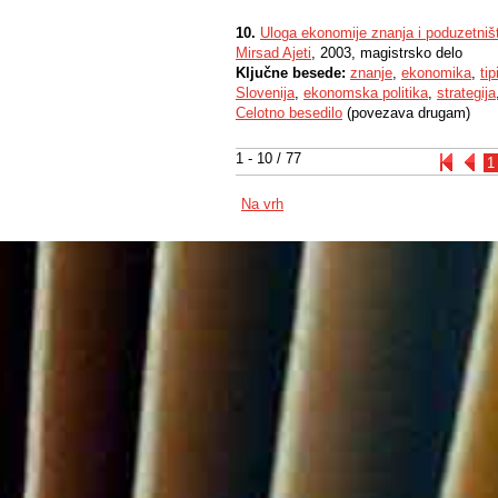
10.
Uloga ekonomije znanja i poduzetništ
Mirsad Ajeti
, 2003, magistrsko delo
Ključne besede:
znanje
,
ekonomika
,
tip
Slovenija
,
ekonomska politika
,
strategija
Celotno besedilo
(povezava drugam)
1 - 10 / 77
1
Na vrh