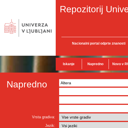
Repozitorij Unive
Nacionalni portal odprte znanosti
Iskanje
Napredno
Novo v R
Napredno
Vrsta gradiva:
Jezik: