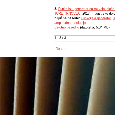
3.
Funkcijski generator na razvojni plo
JURE TRNOVEC
, 2017, magistrsko del
Ključne besede:
Funkcijski generator
,
D
amplitudna resolucija
Celotno besedilo
(datoteka, 5,34 MB)
1 - 3 / 3
Na vrh