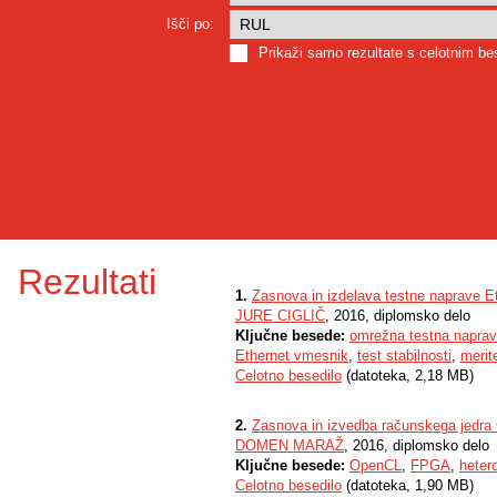
Išči po:
Prikaži samo rezultate s celotnim b
Rezultati
1.
Zasnova in izdelava testne naprave 
JURE CIGLIČ
, 2016, diplomsko delo
Ključne besede:
omrežna testna napra
Ethernet vmesnik
,
test stabilnosti
,
merit
Celotno besedilo
(datoteka, 2,18 MB)
2.
Zasnova in izvedba računskega jedr
DOMEN MARAŽ
, 2016, diplomsko delo
Ključne besede:
OpenCL
,
FPGA
,
heter
Celotno besedilo
(datoteka, 1,90 MB)