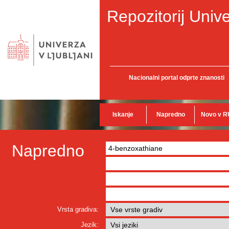
Repozitorij Unive
Nacionalni portal odprte znanosti
Iskanje
Napredno
Novo v R
Napredno
Vrsta gradiva:
Jezik: