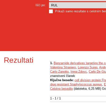
Išči po:
Prikaži samo rezultate s celotnim b
Rezultati
1.
Benzamide derivatives targeting the ce
Valentina Straniero
,
Lorenzo Suigo
,
Andr
Carlo Zanotto
,
Irena Zdovc
,
Carlo De Gi
znanstveni članek
Ključne besede:
cell division protein Ft
drug resistant Staphylococcus aureus
,
E
Celotno besedilo
(datoteka, 6,25 MB) Gr
1 - 1 / 1