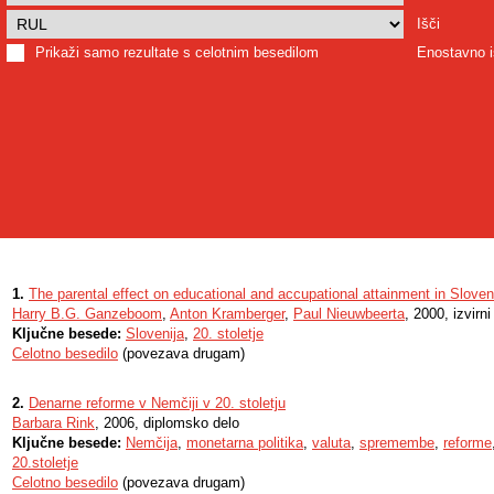
Išči
Prikaži samo rezultate s celotnim besedilom
Enostavno i
1.
The parental effect on educational and accupational attainment in Sloven
Harry B.G. Ganzeboom
,
Anton Kramberger
,
Paul Nieuwbeerta
, 2000, izvirn
Ključne besede:
Slovenija
,
20. stoletje
Celotno besedilo
(povezava drugam)
2.
Denarne reforme v Nemčiji v 20. stoletju
Barbara Rink
, 2006, diplomsko delo
Ključne besede:
Nemčija
,
monetarna politika
,
valuta
,
spremembe
,
reforme
20.stoletje
Celotno besedilo
(povezava drugam)