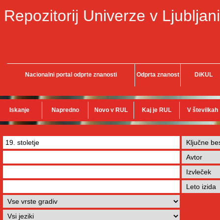
Repozitorij Univerze v Ljubljani
Nacionalni portal odprte znanosti
Odprta znanost
DiKUL
Iskanje
Napredno
Novo v RUL
Kaj je RUL
V številkah