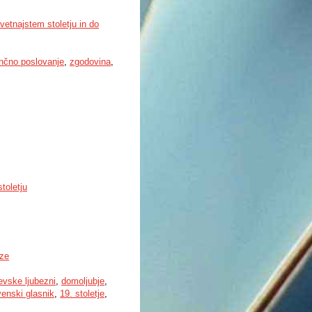
vetnajstem stoletju in do
nčno poslovanje
,
zgodovina
,
toletju
oze
evske ljubezni
,
domoljubje
,
enski glasnik
,
19. stoletje
,