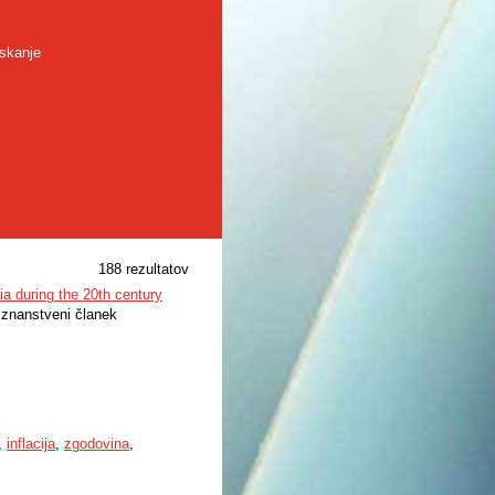
skanje
188 rezultatov
ia during the 20th century
i znanstveni članek
,
inflacija
,
zgodovina
,