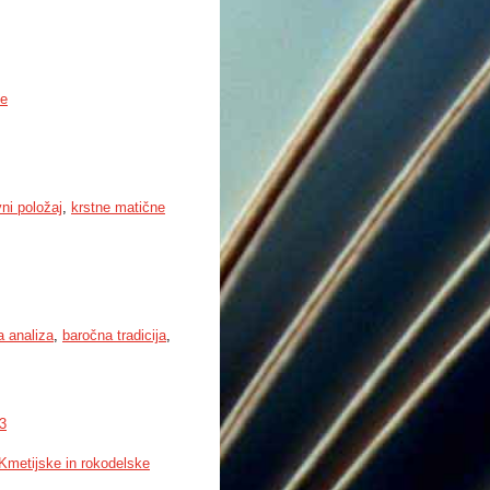
je
vni položaj
,
krstne matične
a analiza
,
baročna tradicija
,
3
Kmetijske in rokodelske