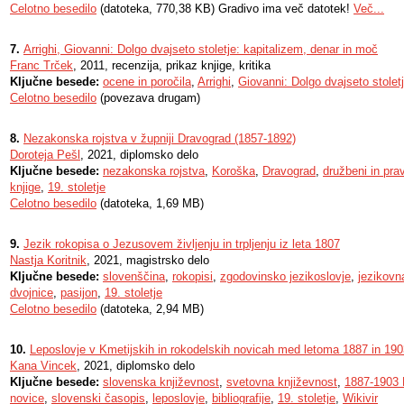
Celotno besedilo
(datoteka, 770,38 KB) Gradivo ima več datotek!
Več...
7.
Arrighi, Giovanni: Dolgo dvajseto stoletje: kapitalizem, denar in moč
Franc Trček
, 2011, recenzija, prikaz knjige, kritika
Ključne besede:
ocene in poročila
,
Arrighi
,
Giovanni: Dolgo dvajseto stolet
Celotno besedilo
(povezava drugam)
8.
Nezakonska rojstva v župniji Dravograd (1857-1892)
Doroteja Pešl
, 2021, diplomsko delo
Ključne besede:
nezakonska rojstva
,
Koroška
,
Dravograd
,
družbeni in pra
knjige
,
19. stoletje
Celotno besedilo
(datoteka, 1,69 MB)
9.
Jezik rokopisa o Jezusovem življenju in trpljenju iz leta 1807
Nastja Koritnik
, 2021, magistrsko delo
Ključne besede:
slovenščina
,
rokopisi
,
zgodovinsko jezikoslovje
,
jezikovn
dvojnice
,
pasijon
,
19. stoletje
Celotno besedilo
(datoteka, 2,94 MB)
10.
Leposlovje v Kmetijskih in rokodelskih novicah med letoma 1887 in 190
Kana Vincek
, 2021, diplomsko delo
Ključne besede:
slovenska književnost
,
svetovna književnost
,
1887-1903 
novice
,
slovenski časopis
,
leposlovje
,
bibliografije
,
19. stoletje
,
Wikivir