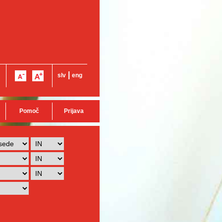
|
slv
eng
Pomoč
Prijava