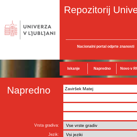
Repozitorij Unive
Nacionalni portal odprte znanosti
Iskanje
Napredno
Novo v R
Napredno
Vrsta gradiva:
Jezik: