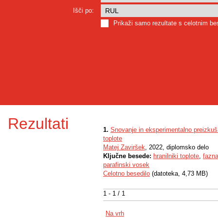
Išči po:
Prikaži samo rezultate s celotnim b
Rezultati
1.
Snovanje in eksperimentalno preizkuša
toplote
Matej Zaviršek
, 2022, diplomsko delo
Ključne besede:
hranilniki toplote
,
fazn
parafinski vosek
Celotno besedilo
(datoteka, 4,73 MB)
1 - 1 / 1
Na vrh