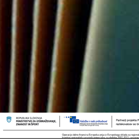
Operacijo delno financira Evropska unija iz Evropskega sklada za regional
krepitve regionalnih razvojnih potencialov za obdobje 2007-2013, razvojne