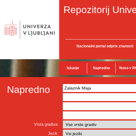
Repozitorij Unive
Nacionalni portal odprte znanosti
Iskanje
Napredno
Novo v R
Napredno
Vrsta gradiva:
Jezik: