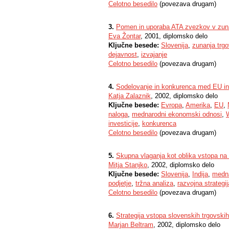
Celotno besedilo
(povezava drugam)
3.
Pomen in uporaba ATA zvezkov v zuna
Eva Žontar
, 2001, diplomsko delo
Ključne besede:
Slovenija
,
zunanja trgo
dejavnost
,
izvajanje
Celotno besedilo
(povezava drugam)
4.
Sodelovanje in konkurenca med EU 
Katja Zalaznik
, 2002, diplomsko delo
Ključne besede:
Evropa
,
Amerika
,
EU
,
naloga
,
mednarodni ekonomski odnosi
,
investicije
,
konkurenca
Celotno besedilo
(povezava drugam)
5.
Skupna vlaganja kot oblika vstopa na i
Mitja Stanjko
, 2002, diplomsko delo
Ključne besede:
Slovenija
,
Indija
,
medna
podjetje
,
tržna analiza
,
razvojna strategij
Celotno besedilo
(povezava drugam)
6.
Strategija vstopa slovenskih trgovskih 
Marjan Beltram
, 2002, diplomsko delo