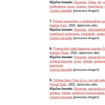
Ključne besede:
Slovenija
,
Srbija
,
trg
,
p
konkurenca
,
izvoz
,
licence
,
franchising
,
Celotno besedilo
(povezava drugam)
7.
Pomen zastopstev v mednarodnem po
Gašper Kern
, 2002, diplomsko delo
Ključne besede:
Slovenija
,
elektrotehni
uspešnost poslovanja
,
zastopniki
,
anali
Celotno besedilo
(povezava drugam)
8.
Promocijski splet blagovne znamke Go
Klemen Pipan
, 2002, diplomsko delo
Ključne besede:
Slovenija
,
gumarska ind
zunanja trgovina
,
izvoz
,
trženje
,
poslovn
promocija
Celotno besedilo
(povezava drugam)
9.
Trženje Save Tires d.o.o. na trgih nek
Primož Grilc
, 2002, diplomsko delo
Ključne besede:
Slovenija
,
gumarska ind
prodaja
,
trženje
,
poslovno komuniciranje
Celotno besedilo
(povezava drugam)