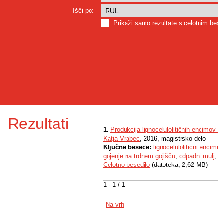
Išči po:
Prikaži samo rezultate s celotnim b
Rezultati
1.
Produkcija lignocelulolitičnih encimov
Katja Vrabec
, 2016, magistrsko delo
Ključne besede:
lignocelulolitični encimi
gojenje na trdnem gojišču
,
odpadni mulj
Celotno besedilo
(datoteka, 2,62 MB)
1 - 1 / 1
Na vrh