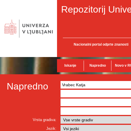
Repozitorij Unive
Nacionalni portal odprte znanosti
Iskanje
Napredno
Novo v R
Napredno
Vrsta gradiva:
Jezik: