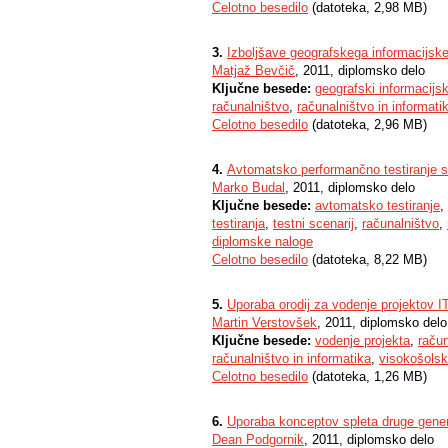
Celotno besedilo
(datoteka, 2,98 MB)
3.
Izboljšave geografskega informacijske
Matjaž Bevčič
, 2011, diplomsko delo
Ključne besede:
geografski informacijs
računalništvo
,
računalništvo in informati
Celotno besedilo
(datoteka, 2,96 MB)
4.
Avtomatsko performančno testiranje sp
Marko Budal
, 2011, diplomsko delo
Ključne besede:
avtomatsko testiranje
,
testiranja
,
testni scenarij
,
računalništvo
,
diplomske naloge
Celotno besedilo
(datoteka, 8,22 MB)
5.
Uporaba orodij za vodenje projektov IT
Martin Verstovšek
, 2011, diplomsko delo
Ključne besede:
vodenje projekta
,
račun
računalništvo in informatika
,
visokošolski
Celotno besedilo
(datoteka, 1,26 MB)
6.
Uporaba konceptov spleta druge generac
Dean Podgornik
, 2011, diplomsko delo