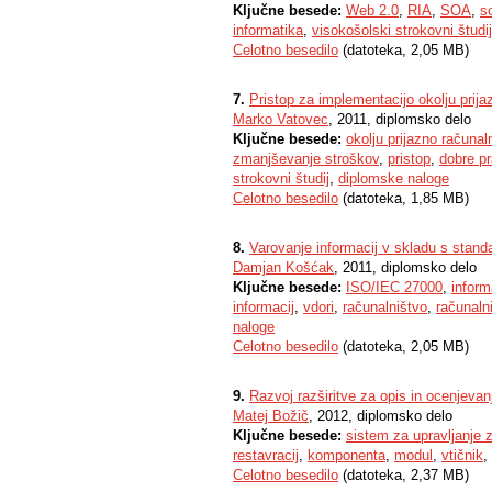
Ključne besede:
Web 2.0
,
RIA
,
SOA
,
so
informatika
,
visokošolski strokovni študij
Celotno besedilo
(datoteka, 2,05 MB)
7.
Pristop za implementacijo okolju prij
Marko Vatovec
, 2011, diplomsko delo
Ključne besede:
okolju prijazno računal
zmanjševanje stroškov
,
pristop
,
dobre p
strokovni študij
,
diplomske naloge
Celotno besedilo
(datoteka, 1,85 MB)
8.
Varovanje informacij v skladu s sta
Damjan Košćak
, 2011, diplomsko delo
Ključne besede:
ISO/IEC 27000
,
inform
informacij
,
vdori
,
računalništvo
,
računaln
naloge
Celotno besedilo
(datoteka, 2,05 MB)
9.
Razvoj razširitve za opis in ocenjevan
Matej Božič
, 2012, diplomsko delo
Ključne besede:
sistem za upravljanje
restavracij
,
komponenta
,
modul
,
vtičnik
,
Celotno besedilo
(datoteka, 2,37 MB)