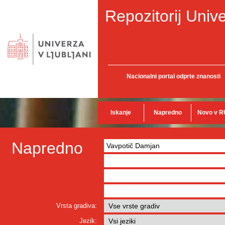
Repozitorij Unive
Nacionalni portal odprte znanosti
Iskanje
Napredno
Novo v R
Napredno
Vrsta gradiva:
Jezik: