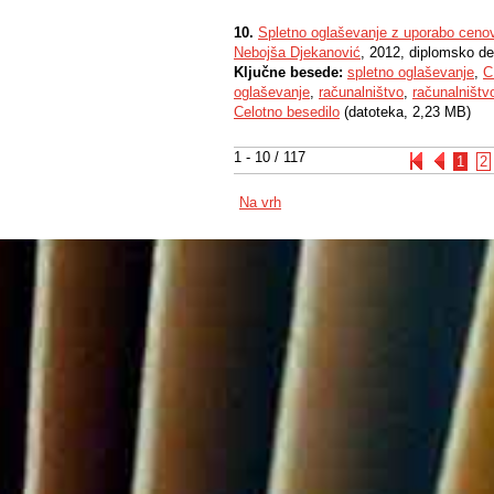
10.
Spletno oglaševanje z uporabo ceno
Nebojša Djekanović
, 2012, diplomsko de
Ključne besede:
spletno oglaševanje
,
C
oglaševanje
,
računalništvo
,
računalništvo
Celotno besedilo
(datoteka, 2,23 MB)
1 - 10 / 117
1
2
Na vrh