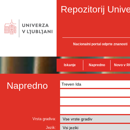
Repozitorij Unive
Nacionalni portal odprte znanosti
Iskanje
Napredno
Novo v R
Napredno
Vrsta gradiva:
Jezik: