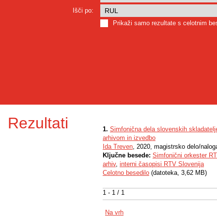
Išči po:
Prikaži samo rezultate s celotnim b
Rezultati
1.
Simfonična dela slovenskih skladatel
arhivom in izvedbo
Ida Treven
, 2020, magistrsko delo/nalog
Ključne besede:
Simfonični orkester RT
arhiv
,
interni časopisi RTV Slovenija
Celotno besedilo
(datoteka, 3,62 MB)
1 - 1 / 1
Na vrh