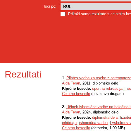
Išči po:
Prikaži samo rezultate s celotnim b
Rezultati
1.
Pilates vadba za osebe z osteoporoz
Ajda Teran
, 2011, diplomsko delo
Ključne besede:
športna rekreacija
,
med
Celotno besedilo
(povezava drugam)
2.
Učinek ishemične vadbe na bolečino i
Ajda Teran
, 2024, diplomsko delo
Ključne besede:
diplomska dela
,
fiziote
inhibicija
,
ishemična vadba
,
Lysholmov v
Celotno besedilo
(datoteka, 1,09 MB)