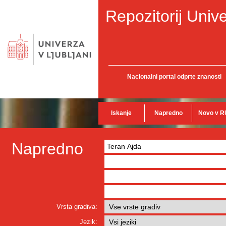
Repozitorij Unive
Nacionalni portal odprte znanosti
Iskanje
Napredno
Novo v R
Napredno
Vrsta gradiva:
Jezik: