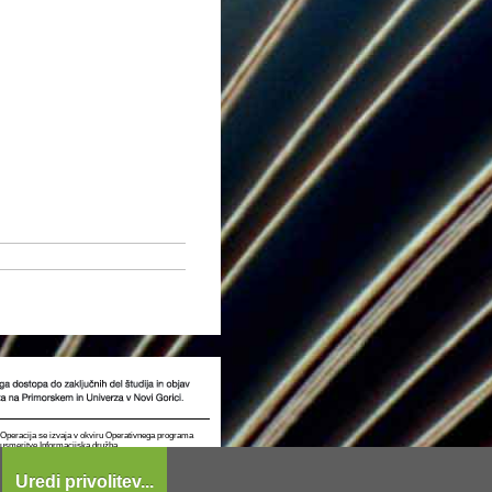
t. Operacija se izvaja v okviru Operativnega programa
e usmeritve Informacijska družba.
Uredi privolitev...