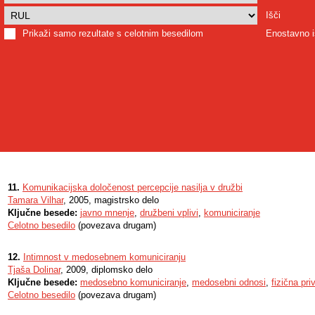
Išči
Prikaži samo rezultate s celotnim besedilom
Enostavno i
11.
Komunikacijska določenost percepcije nasilja v družbi
Tamara Vilhar
, 2005, magistrsko delo
Ključne besede:
javno mnenje
,
družbeni vplivi
,
komuniciranje
Celotno besedilo
(povezava drugam)
12.
Intimnost v medosebnem komuniciranju
Tjaša Dolinar
, 2009, diplomsko delo
Ključne besede:
medosebno komuniciranje
,
medosebni odnosi
,
fizična pri
Celotno besedilo
(povezava drugam)