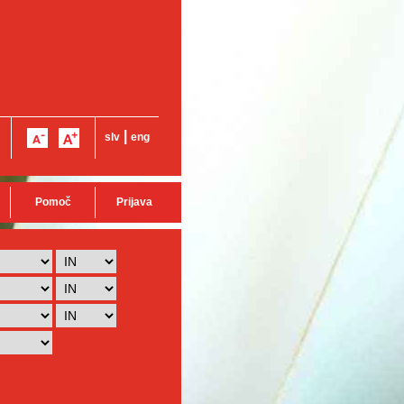
|
slv
eng
Pomoč
Prijava