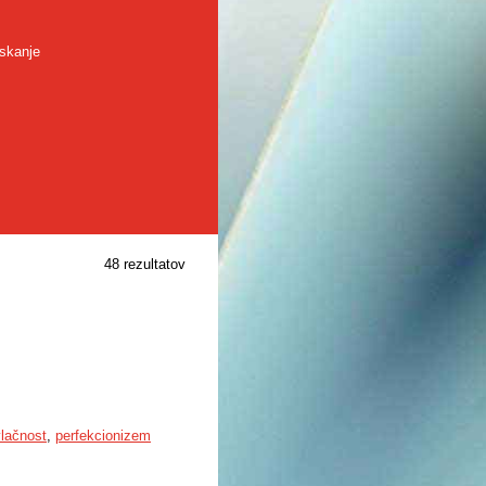
skanje
48 rezultatov
vlačnost
,
perfekcionizem