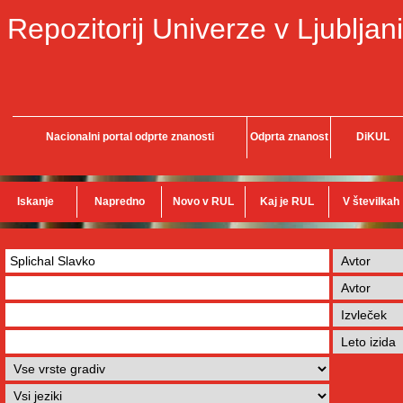
Repozitorij Univerze v Ljubljani
Nacionalni portal odprte znanosti
Odprta znanost
DiKUL
Iskanje
Napredno
Novo v RUL
Kaj je RUL
V številkah