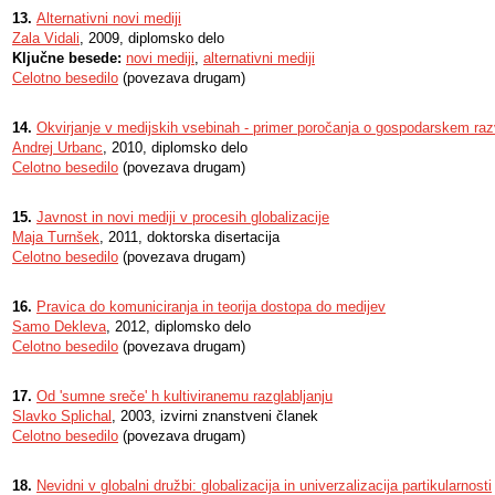
13.
Alternativni novi mediji
Zala Vidali
, 2009, diplomsko delo
Ključne besede:
novi mediji
,
alternativni mediji
Celotno besedilo
(povezava drugam)
14.
Okvirjanje v medijskih vsebinah - primer poročanja o gospodarskem raz
Andrej Urbanc
, 2010, diplomsko delo
Celotno besedilo
(povezava drugam)
15.
Javnost in novi mediji v procesih globalizacije
Maja Turnšek
, 2011, doktorska disertacija
Celotno besedilo
(povezava drugam)
16.
Pravica do komuniciranja in teorija dostopa do medijev
Samo Dekleva
, 2012, diplomsko delo
Celotno besedilo
(povezava drugam)
17.
Od 'sumne sreče' h kultiviranemu razglabljanju
Slavko Splichal
, 2003, izvirni znanstveni članek
Celotno besedilo
(povezava drugam)
18.
Nevidni v globalni družbi: globalizacija in univerzalizacija partikularnosti