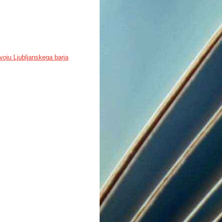
voju Ljubljanskega barja