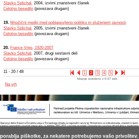
Slavko Splichal
, 2004, izvirni znanstveni članek
Celotno besedilo
(povezava drugam)
19.
Množični mediji med poblagovljeno politiko in služenjem javnosti
Slavko Splichal
, 2005, izvirni znanstveni članek
Celotno besedilo
(povezava drugam)
20.
France Vreg, 1920-2007
Slavko Splichal
, 2007, drugi sestavni deli
Celotno besedilo
(povezava drugam)
11 - 20 / 48
1
2
3
4
5
Iskanje izvedeno v 0.07 sek.
Na vrh
Operacijo delno financira Evropska unija iz Evropskega sklada za regionalni razvoj ter Ministrstvo za izobraževanje, znanost in špor
krepitve regionalnih razvojnih potencialov za obdobje 2007-2013, razvojne prioritete: Gospodarsko razvojna infrastruktura; prednostn
porablja piškotke, za nekatere potrebujemo vašo privolitev.
Kontakt
RSS
Piškotki
Pogoji uporabe
Mobilno