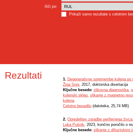
Išči po:
Prikaži samo rezultate s celotnim b
Rezultati
1.
Degenerativne spremembe kolena po re
Žiga Snoj
, 2017, doktorska disertacija
Ključne besede:
slikovna diagnostika
,
o
kolenski sklep
,
slikanje z magnetno res
kolena
Celotno besedilo
(datoteka, 25,74 MB)
2.
Opredelitev zgradbe perifernega živc
Luka Pušnik
, 2023, končno poročilo o re
Ključne besede:
slikanje z difuzijskimi t