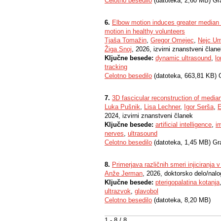
Celotno besedilo
(datoteka, 2,60 MB) Gr
6.
Elbow motion induces greater median n
motion in healthy volunteers
Tjaša Tomažin
,
Gregor Omejec
,
Nejc U
Žiga Snoj
, 2026, izvirni znanstveni član
Ključne besede:
dynamic ultrasound
,
lo
tracking
Celotno besedilo
(datoteka, 663,81 KB) 
7.
3D fascicular reconstruction of media
Luka Pušnik
,
Lisa Lechner
,
Igor Serša
,
E
2024, izvirni znanstveni članek
Ključne besede:
artificial intelligence
,
i
nerves
,
ultrasound
Celotno besedilo
(datoteka, 1,45 MB) Gr
8.
Primerjava različnih smeri injiciranja v
Anže Jerman
, 2026, doktorsko delo/nal
Ključne besede:
pterigopalatina kotanja
ultrazvok
,
glavobol
Celotno besedilo
(datoteka, 8,20 MB)
1 - 8 / 8