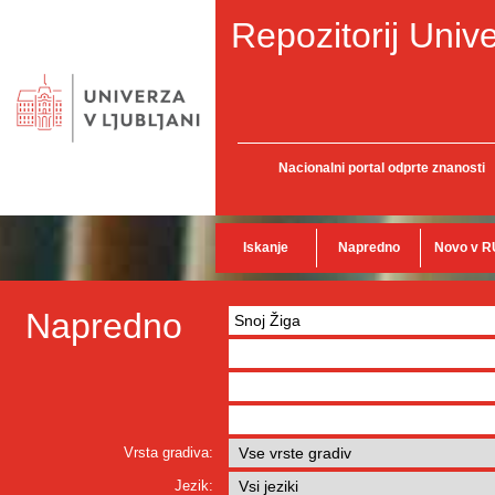
Repozitorij Unive
Nacionalni portal odprte znanosti
Iskanje
Napredno
Novo v R
Napredno
Vrsta gradiva:
Jezik: