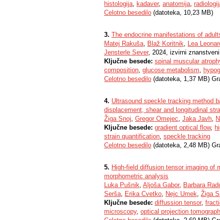
histologija
,
kadaver
,
anatomija
,
radiologij
Celotno besedilo
(datoteka, 10,23 MB)
3.
The endocrine manifestations of adult
Matej Rakuša
,
Blaž Koritnik
,
Lea Leonar
Jensterle Sever
, 2024, izvirni znanstven
Ključne besede:
spinal muscular atroph
composition
,
glucose metabolism
,
hypo
Celotno besedilo
(datoteka, 1,37 MB) Gr
4.
Ultrasound speckle tracking method bas
displacement, shear and longitudinal stra
Žiga Snoj
,
Gregor Omejec
,
Jaka Javh
,
N
Ključne besede:
gradient optical flow
,
h
strain quantification
,
speckle tracking
Celotno besedilo
(datoteka, 2,48 MB) Gr
5.
High-field diffusion tensor imaging of 
morphometric analysis
Luka Pušnik
,
Aljoša Gabor
,
Barbara Rad
Serša
,
Erika Cvetko
,
Nejc Umek
,
Žiga S
Ključne besede:
diffussion tensor
,
fract
microscopy
,
optical projection tomograp