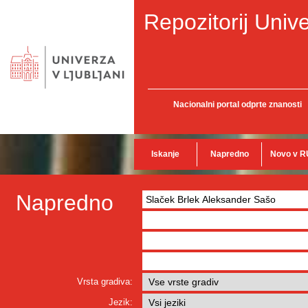
Repozitorij Unive
Nacionalni portal odprte znanosti
Iskanje
Napredno
Novo v R
Napredno
Vrsta gradiva:
Jezik: