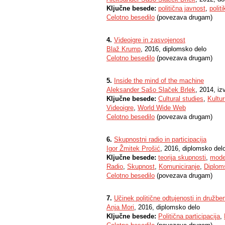
Ključne besede:
politična javnost
,
politi
Celotno besedilo
(povezava drugam)
4.
Videoigre in zasvojenost
Blaž Krump
, 2016, diplomsko delo
Celotno besedilo
(povezava drugam)
5.
Inside the mind of the machine
Aleksander Sašo Slaček Brlek
, 2014, iz
Ključne besede:
Cultural studies
,
Kultur
Videoigre
,
World Wide Web
Celotno besedilo
(povezava drugam)
6.
Skupnostni radio in participacija
Igor Žmitek Prošić
, 2016, diplomsko del
Ključne besede:
teorija skupnosti
,
mode
Radio
,
Skupnost
,
Komuniciranje
,
Diplom
Celotno besedilo
(povezava drugam)
7.
Učinek politične odtujenosti in družben
Anja Mori
, 2016, diplomsko delo
Ključne besede:
Politična participacija
,