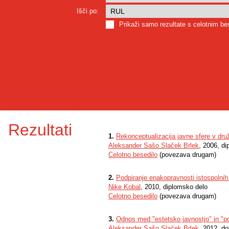
Išči po:
Prikaži samo rezultate s celotnim b
Rezultati
1.
Rekonceptualizacija javne sfere v dru
Aleksander Sašo Slaček Brlek
, 2006, d
Celotno besedilo
(povezava drugam)
2.
Podpiranje enakopravnosti istospolnih
Nike Kobal
, 2010, diplomsko delo
Celotno besedilo
(povezava drugam)
3.
Odnos med "estetsko javnostjo" in "pol
Aleksander Sašo Slaček Brlek
, 2012, do