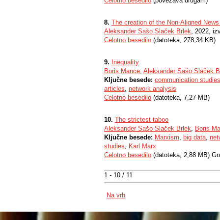
Celotno besedilo
(povezava drugam)
8.
The creation of the Non-Aligned News
Aleksander Sašo Slaček Brlek
, 2022, iz
Celotno besedilo
(datoteka, 278,34 KB)
9.
Inequality
Boris Mance
,
Aleksander Sašo Slaček B
Ključne besede:
communication studie
articles
,
network analysis
Celotno besedilo
(datoteka, 7,27 MB)
10.
The strictest taboo
Aleksander Sašo Slaček Brlek
,
Boris M
Ključne besede:
Marxism
,
big data
,
net
studies
,
Karl Marx
Celotno besedilo
(datoteka, 2,88 MB) Gr
1 - 10 / 11
Na vrh