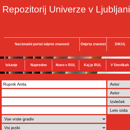
Repozitorij Univerze v Ljubljani
Nacionalni portal odprte znanosti
Odprta znanost
DiKUL
Iskanje
Napredno
Novo v RUL
Kaj je RUL
V številkah