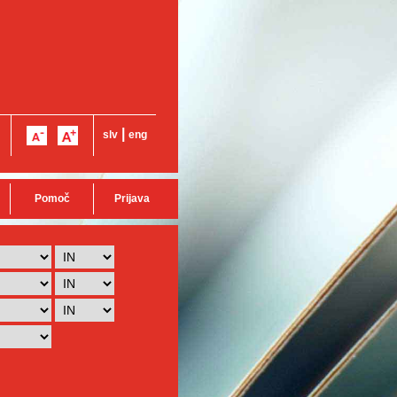
|
slv
eng
Pomoč
Prijava