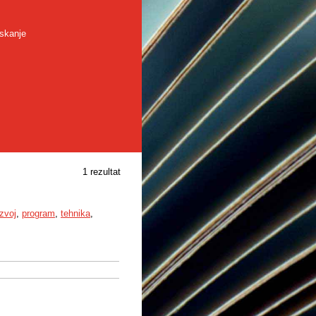
skanje
1 rezultat
zvoj
,
program
,
tehnika
,