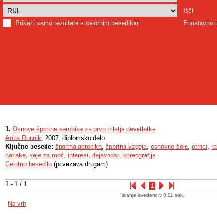
Išči
Prikaži samo rezultate s celotnim besedilom
Enostavno i
1.
Osnove športne aerobike za prvo triletje devetletke
Anita Rupnik
, 2007, diplomsko delo
Ključne besede:
športna aerobika
,
športna vzgoja
,
osnovne šole
,
otroci
,
ra
napake
,
vaje za moč
,
interesi
,
dejavnost
,
koreografija
Celotno besedilo
(povezava drugam)
1 - 1 / 1
1
Iskanje izvedeno v 0.01 sek.
Na vrh