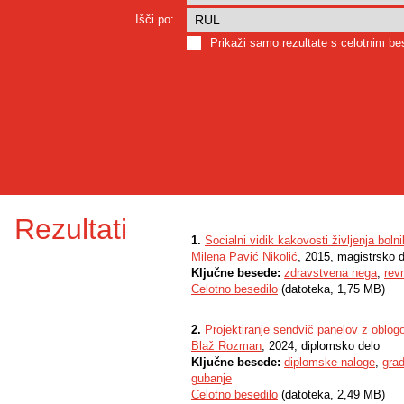
Išči po:
Prikaži samo rezultate s celotnim b
Rezultati
1.
Socialni vidik kakovosti življenja boln
Milena Pavić Nikolić
, 2015, magistrsko 
Ključne besede:
zdravstvena nega
,
revm
Celotno besedilo
(datoteka, 1,75 MB)
2.
Projektiranje sendvič panelov z oblogo
Blaž Rozman
, 2024, diplomsko delo
Ključne besede:
diplomske naloge
,
gra
gubanje
Celotno besedilo
(datoteka, 2,49 MB)