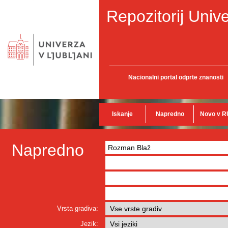
Repozitorij Unive
Nacionalni portal odprte znanosti
Iskanje
Napredno
Novo v R
Napredno
Vrsta gradiva:
Jezik: