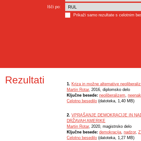
Išči po:
Prikaži samo rezultate s celotnim b
Rezultati
1.
Kriza in možne alternative neoliberali
Martin Rotar
, 2016, diplomsko delo
Ključne besede:
neoliberalizem
,
neenak
Celotno besedilo
(datoteka, 1,40 MB)
2.
VPRAŠANJE DEMOKRACIJE IN NAD
DRŽAVAH AMERIKE
Martin Rotar
, 2020, magistrsko delo
Ključne besede:
demokracija
,
nadzor
,
Z
Celotno besedilo
(datoteka, 1,27 MB)