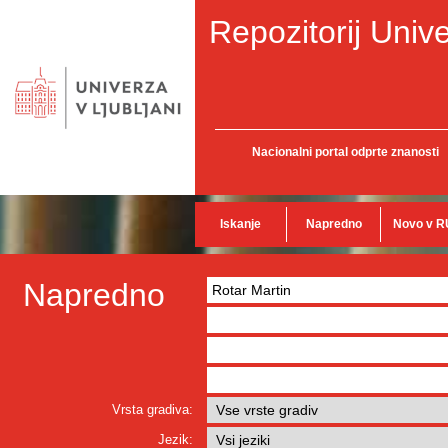
Repozitorij Unive
Nacionalni portal odprte znanosti
Iskanje
Napredno
Novo v R
Napredno
Vrsta gradiva:
Jezik: