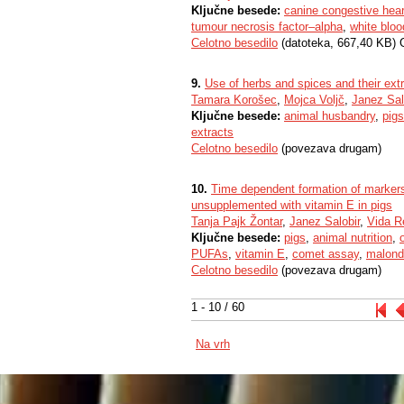
Ključne besede:
canine congestive heart
tumour necrosis factor–alpha
,
white bloo
Celotno besedilo
(datoteka, 667,40 KB) 
9.
Use of herbs and spices and their extr
Tamara Korošec
,
Mojca Voljč
,
Janez Sal
Ključne besede:
animal husbandry
,
pigs
extracts
Celotno besedilo
(povezava drugam)
10.
Time dependent formation of markers 
unsupplemented with vitamin E in pigs
Tanja Pajk Žontar
,
Janez Salobir
,
Vida R
Ključne besede:
pigs
,
animal nutrition
,
PUFAs
,
vitamin E
,
comet assay
,
malond
Celotno besedilo
(povezava drugam)
1 - 10 / 60
Na vrh