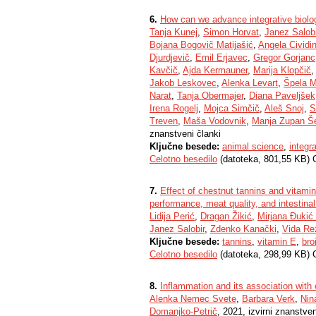
6.
How can we advance integrative biolog
Tanja Kunej
,
Simon Horvat
,
Janez Salobi
Bojana Bogovič Matijašić
,
Angela Cividin
Djurdjevič
,
Emil Erjavec
,
Gregor Gorjanc
Kavčič
,
Ajda Kermauner
,
Marija Klopčič
Jakob Leskovec
,
Alenka Levart
,
Špela M
Narat
,
Tanja Obermajer
,
Diana Paveljšek
Irena Rogelj
,
Mojca Simčič
,
Aleš Snoj
,
S
Treven
,
Maša Vodovnik
,
Manja Zupan Š
znanstveni članki
Ključne besede:
animal science
,
integr
Celotno besedilo
(datoteka, 801,55 KB) 
7.
Effect of chestnut tannins and vitamin
performance, meat quality, and intestina
Lidija Perić
,
Dragan Žikić
,
Mirjana Đukić 
Janez Salobir
,
Zdenko Kanački
,
Vida Re
Ključne besede:
tannins
,
vitamin E
,
broi
Celotno besedilo
(datoteka, 298,99 KB) 
8.
Inflammation and its association with o
Alenka Nemec Svete
,
Barbara Verk
,
Nin
Domanjko-Petrič
, 2021, izvirni znanstve