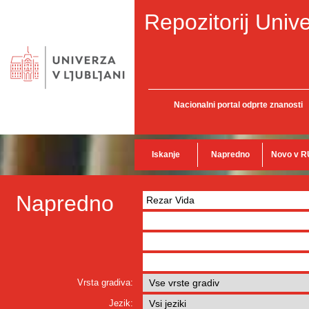
Repozitorij Unive
Nacionalni portal odprte znanosti
Iskanje
Napredno
Novo v R
Napredno
Vrsta gradiva:
Jezik: