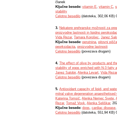
članek
Ključne besede:
vitamin E
,
vitamin C
,
s
stability
Celotno besedilo
(datoteka, 302,06 KB) 
3.
Nekatere prehranske možnosti za prepr
proizvodne lastnosti in lipidno peroksidac
Vida Rezar
,
Tamara Korošec
,
Janez Salo
Ključne besede:
perutnina
,
pitovni pišč
peorksidacija
,
proizvodne lastnosti
Celotno besedilo
(povezava drugam)
4.
The effect of olive by products and the
stability of eggs enriched with N-3 fatty 
Janez Salobir
,
Alenka Levart
,
Vida Rezar
Celotno besedilo
(povezava drugam)
5.
Antioxidant capacity of lipid- and wat
mitral valve degeneration anaesthetised 
Katerina Tomsič
,
Alenka Nemec Svete
,
Rezar
,
Tomaž Vovk
,
Alenka Seliškar
, 20
Ključne besede:
dogs
,
cardiac disease
Celotno besedilo
(datoteka, 551,94 KB) 