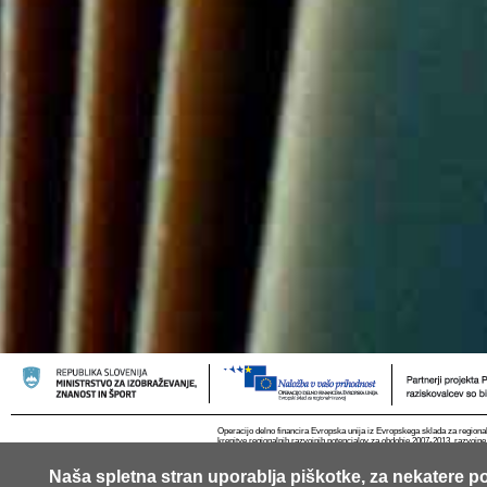
Operacijo delno financira Evropska unija iz Evropskega sklada za regional
krepitve regionalnih razvojnih potencialov za obdobje 2007-2013, razvojne
Naša spletna stran uporablja piškotke, za nekatere po
© 2013 Univerza v Ljubljani
Kontakt
RSS
Piškotki