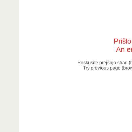
Prišl
An er
Poskusite prejšnjo stran 
Try previous page (bro