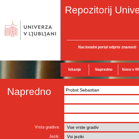
Repozitorij Unive
Nacionalni portal odprte znanosti
Iskanje
Napredno
Novo v R
Napredno
Vrsta gradiva:
Jezik: