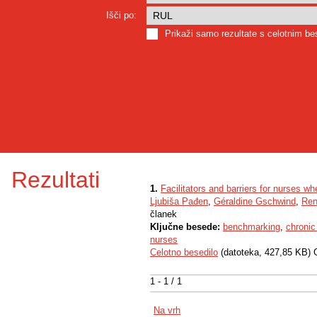
Išči po:
Prikaži samo rezultate s celotnim b
Rezultati
1.
Facilitators and barriers for nurses 
Ljubiša Pađen
,
Géraldine Gschwind
,
Ren
članek
Ključne besede:
benchmarking
,
chroni
nurses
Celotno besedilo
(datoteka, 427,85 KB) 
1 - 1 / 1
Na vrh