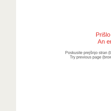
Prišl
An er
Poskusite prejšnjo stran 
Try previous page (bro