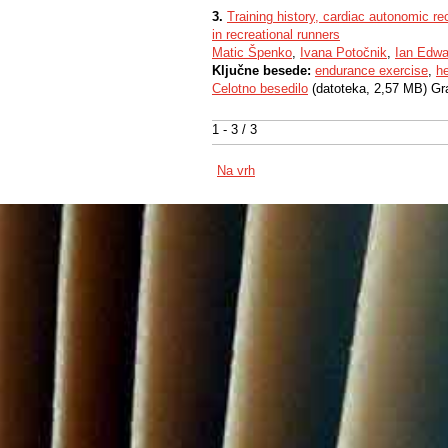
3.
Training history, cardiac autonomic 
in recreational runners
Matic Špenko
,
Ivana Potočnik
,
Ian Edwa
Ključne besede:
endurance exercise
,
he
Celotno besedilo
(datoteka, 2,57 MB) Gr
1 - 3 / 3
Na vrh