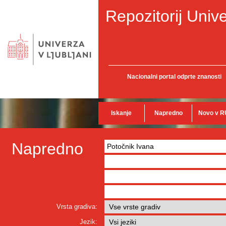
Repozitorij Unive
Nacionalni portal odprte znanosti
Iskanje
Napredno
Novo v R
Napredno
Vrsta gradiva:
Jezik: