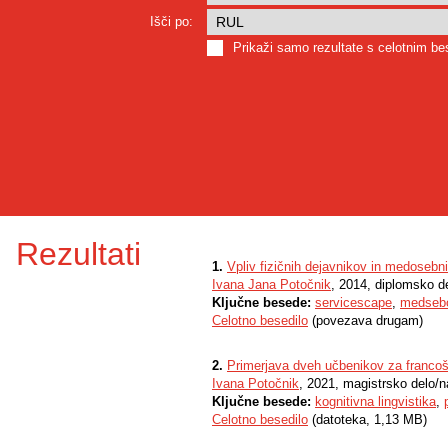
Išči po:
Prikaži samo rezultate s celotnim b
Rezultati
1.
Vpliv fizičnih dejavnikov in medosebn
Ivana Jana Potočnik
, 2014, diplomsko d
Ključne besede:
servicescape
,
medsebo
Celotno besedilo
(povezava drugam)
2.
Primerjava dveh učbenikov za francošči
Ivana Potočnik
, 2021, magistrsko delo/n
Ključne besede:
kognitivna lingvistika
,
Celotno besedilo
(datoteka, 1,13 MB)