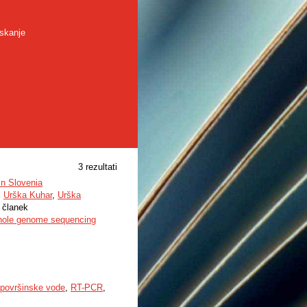
skanje
3 rezultati
in Slovenia
,
Urška Kuhar
,
Urška
i članek
hole genome sequencing
površinske vode
,
RT-PCR
,