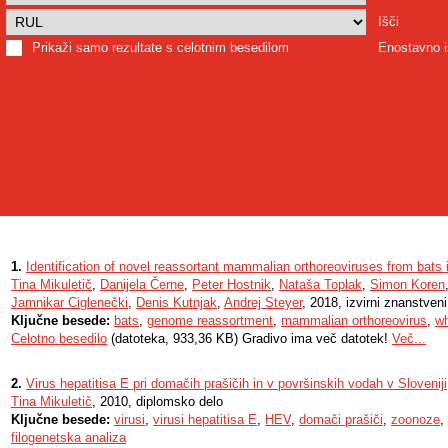
Išči
Prikaži samo rezultate s celotnim besedilom
Enostavno i
1.
Identification of novel reassortant mammalian orthoreoviruses from bats 
Tina Mikuletič
,
Danijela Černe
,
Peter Hostnik
,
Nataša Toplak
,
Simon Koren
Jamnikar Ciglenečki
,
Denis Kutnjak
,
Andrej Steyer
, 2018, izvirni znanstven
Ključne besede:
bats
,
genome reassortment
,
mammalian orthoreovirus
,
w
Celotno besedilo
(datoteka, 933,36 KB) Gradivo ima več datotek!
Več...
2.
Virus hepatitisa E pri domačih prašičih in v površinskih vodah v Sloveniji
Tina Mikuletič
, 2010, diplomsko delo
Ključne besede:
virusi
,
virusi hepatitisa E
,
HEV
,
domači prašiči
,
zoonoze
,
filogenetska analiza