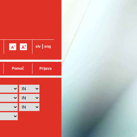
|
slv
eng
Pomoč
Prijava