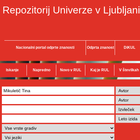
Repozitorij Univerze v Ljubljani
Nacionalni portal odprte znanosti
Odprta znanost
DiKUL
Iskanje
Napredno
Novo v RUL
Kaj je RUL
V številkah